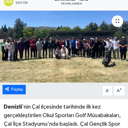
EDITÖR
YAYINLANMA
ÖZEL HABER
DTO
RESMİ REKLAM
Paylaş
-
+
A
A
Denizli
'nin Çal ilçesinde tarihinde ilk kez
gerçekleştirilen Okul Sporları Golf Müsabakaları,
Çal İlçe Stadyumu'nda başladı. Çal Gençlik Spor