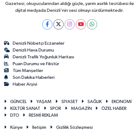
Gazetesi; okuyucularından aldığı güçle, yarım asırlık tecrübesi ile
dijital medyada Denizli'nin sesi olmayı sürdürmektedir.
Denizli Nöbetçi Eczaneler
Denizli Hava Durumu
Denizli Trafik Yoğunluk Haritası
Puan Durumu ve Fikstür
Tüm Manşetler
Son Dakika Haberleri
Haber Arşivi
GÜNCEL
YAŞAM
SİYASET
SAĞLIK
EKONOMİ
KÜLTÜR SANAT
SPOR
MAGAZİN
ÖZEL HABER
DTO
RESMİ REKLAM
Künye
İletişim
Gizlilik Sözleşmesi