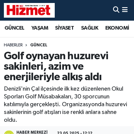
GÜNCEL
Denizli Nöbetçi Eczaneler
GÜNCEL
YAŞAM
SİYASET
SAĞLIK
EKONOMİ
YAŞAM
Denizli Hava Durumu
HABERLER
GÜNCEL
SİYASET
Denizli Trafik Yoğunluk Haritası
Golf oynayan huzurevi
sakinleri, azim ve
SAĞLIK
Süper Lig Puan Durumu ve Fikstür
enerjileriyle alkış aldı
EKONOMİ
Tüm Manşetler
Denizli'nin Çal ilçesinde ilk kez düzenlenen Okul
Sporları Golf Müsabakaları, 30 sporcunun
KÜLTÜR SANAT
Son Dakika Haberleri
katılımıyla gerçekleşti. Organizasyonda huzurevi
sakinlerinin golf atışları ise renkli anlara sahne
SPOR
Haber Arşivi
oldu.
MAGAZİN
HABER MERKEZI
23.05.2025 - 12:12