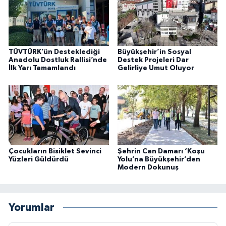
TÜVTÜRK’ün Desteklediği
Büyükşehir’in Sosyal
Anadolu Dostluk Rallisi’nde
Destek Projeleri Dar
İlk Yarı Tamamlandı
Gelirliye Umut Oluyor
Çocukların Bisiklet Sevinci
Şehrin Can Damarı ‘Koşu
Yüzleri Güldürdü
Yolu’na Büyükşehir’den
Modern Dokunuş
Yorumlar