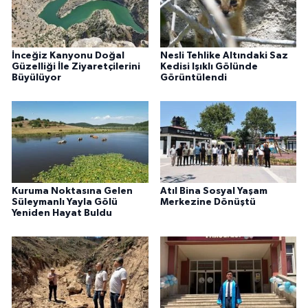
İnceğiz Kanyonu Doğal
Nesli Tehlike Altındaki Saz
Güzelliği İle Ziyaretçilerini
Kedisi Işıklı Gölünde
Büyülüyor
Görüntülendi
Kuruma Noktasına Gelen
Atıl Bina Sosyal Yaşam
Süleymanlı Yayla Gölü
Merkezine Dönüştü
Yeniden Hayat Buldu