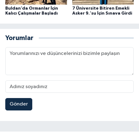
Buldan’da Ormanlar İçin
7 Üniversite Bitiren Emekli
Kalıcı Çalışmalar Başladı
Asker 9.'su İçin Sınava Girdi
Yorumlar
Gönder