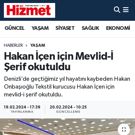
GÜNCEL
Denizli Nöbetçi Eczaneler
GÜNCEL
YAŞAM
SİYASET
SAĞLIK
EKONOMİ
YAŞAM
Denizli Hava Durumu
HABERLER
YAŞAM
SİYASET
Denizli Trafik Yoğunluk Haritası
Hakan İçen için Mevlid-İ
Şerif okutuldu
SAĞLIK
Süper Lig Puan Durumu ve Fikstür
Denizli’de geçtiğimiz yıl hayatını kaybeden Hakan
EKONOMİ
Tüm Manşetler
Onbaşıoğlu Tekstil kurucusu Hakan İçen için
mevlid-i şerif okutuldu.
KÜLTÜR SANAT
Son Dakika Haberleri
19.02.2024 - 17:39
20.02.2024 - 10:25
YAYINLANMA
GÜNCELLEME
SPOR
Haber Arşivi
MAGAZİN