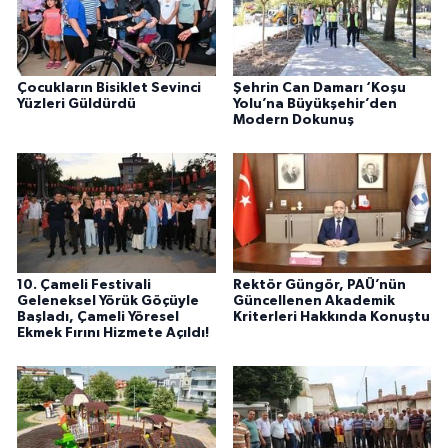
Çocukların Bisiklet Sevinci
Şehrin Can Damarı ‘Koşu
Yüzleri Güldürdü
Yolu’na Büyükşehir’den
Modern Dokunuş
10. Çameli Festivali
Rektör Güngör, PAÜ’nün
Geleneksel Yörük Göçüyle
Güncellenen Akademik
Başladı, Çameli Yöresel
Kriterleri Hakkında Konuştu
Ekmek Fırını Hizmete Açıldı!