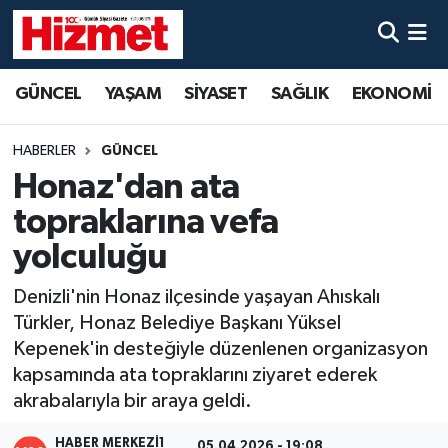
GÜNCEL
Denizli Nöbetçi Eczaneler
GÜNCEL
YAŞAM
SİYASET
SAĞLIK
EKONOMİ
YAŞAM
Denizli Hava Durumu
HABERLER
GÜNCEL
SİYASET
Denizli Trafik Yoğunluk Haritası
Honaz'dan ata
topraklarına vefa
SAĞLIK
Süper Lig Puan Durumu ve Fikstür
yolculuğu
EKONOMİ
Tüm Manşetler
Denizli'nin Honaz ilçesinde yaşayan Ahıskalı
Türkler, Honaz Belediye Başkanı Yüksel
KÜLTÜR SANAT
Son Dakika Haberleri
Kepenek'in desteğiyle düzenlenen organizasyon
kapsamında ata topraklarını ziyaret ederek
SPOR
Haber Arşivi
akrabalarıyla bir araya geldi.
MAGAZİN
HABER MERKEZI1
05.04.2026 - 19:08