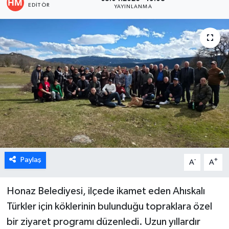
EDITÖR
YAYINLANMA
ÖZEL HABER
DTO
RESMİ REKLAM
Paylaş
-
+
A
A
Honaz Belediyesi, ilçede ikamet eden Ahıskalı
Türkler için köklerinin bulunduğu topraklara özel
bir ziyaret programı düzenledi. Uzun yıllardır