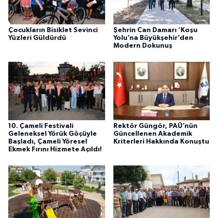
Çocukların Bisiklet Sevinci
Şehrin Can Damarı ‘Koşu
Yüzleri Güldürdü
Yolu’na Büyükşehir’den
Modern Dokunuş
10. Çameli Festivali
Rektör Güngör, PAÜ’nün
Geleneksel Yörük Göçüyle
Güncellenen Akademik
Başladı, Çameli Yöresel
Kriterleri Hakkında Konuştu
Ekmek Fırını Hizmete Açıldı!