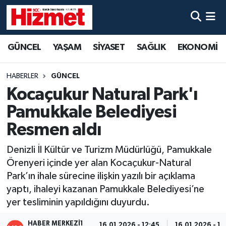
GÜNCEL
Denizli Nöbetçi Eczaneler
GÜNCEL
YAŞAM
SİYASET
SAĞLIK
EKONOMİ
YAŞAM
Denizli Hava Durumu
HABERLER
GÜNCEL
SİYASET
Denizli Trafik Yoğunluk Haritası
Kocaçukur Natural Park'ı
Pamukkale Belediyesi
SAĞLIK
Süper Lig Puan Durumu ve Fikstür
Resmen aldı
EKONOMİ
Tüm Manşetler
Denizli İl Kültür ve Turizm Müdürlüğü, Pamukkale
Örenyeri içinde yer alan Kocaçukur-Natural
KÜLTÜR SANAT
Son Dakika Haberleri
Park’ın ihale sürecine ilişkin yazılı bir açıklama
yaptı, ihaleyi kazanan Pamukkale Belediyesi’ne
SPOR
Haber Arşivi
yer tesliminin yapıldığını duyurdu.
MAGAZİN
HABER MERKEZI1
16.01.2026 - 12:45
16.01.2026 - 13