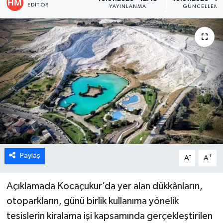
EDITÖR
YAYINLANMA
GÜNCELLEME
ÖZEL HABER
DTO
RESMİ REKLAM
Paylaş
-
+
A
A
Açıklamada Kocaçukur’da yer alan dükkânların,
otoparkların, günü birlik kullanıma yönelik
tesislerin kiralama işi kapsamında gerçekleştirilen