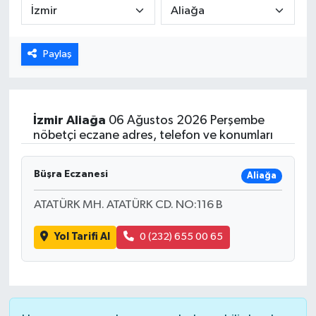
ÖZEL HABER
Paylaş
DTO
RESMİ REKLAM
İzmir
Aliağa
06 Ağustos 2026 Perşembe
nöbetçi eczane adres, telefon ve konumları
Büşra Eczanesi
Aliağa
ATATÜRK MH. ATATÜRK CD. NO:116 B
Yol Tarifi Al
0 (232) 655 00 65