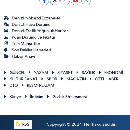
Denizli Nöbetçi Eczaneler
Denizli Hava Durumu
Denizli Trafik Yoğunluk Haritası
Puan Durumu ve Fikstür
Tüm Manşetler
Son Dakika Haberleri
Haber Arşivi
GÜNCEL
YAŞAM
SİYASET
SAĞLIK
EKONOMİ
KÜLTÜR SANAT
SPOR
MAGAZİN
ÖZEL HABER
DTO
RESMİ REKLAM
Künye
İletişim
Gizlilik Sözleşmesi
RSS
Copyright © 2024. Her hakkı saklıdır.