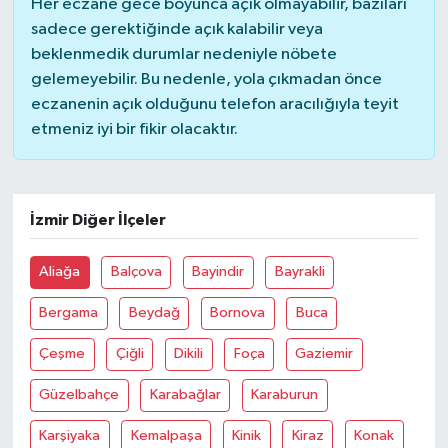
Her eczane gece boyunca açık olmayabilir, bazıları
sadece gerektiğinde açık kalabilir veya
beklenmedik durumlar nedeniyle nöbete
gelemeyebilir. Bu nedenle, yola çıkmadan önce
eczanenin açık olduğunu telefon aracılığıyla teyit
etmeniz iyi bir fikir olacaktır.
İzmir Diğer İlçeler
Aliağa
Balçova
Bayindir
Bayrakli
Bergama
Beydağ
Bornova
Buca
Çeşme
Çiğli
Dikili
Foça
Gaziemir
Güzelbahçe
Karabağlar
Karaburun
Karşiyaka
Kemalpaşa
Kinik
Kiraz
Konak