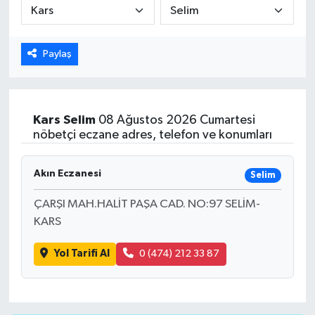
ÖZEL HABER
Paylaş
DTO
RESMİ REKLAM
Kars
Selim
08 Ağustos 2026 Cumartesi
nöbetçi eczane adres, telefon ve konumları
Akın Eczanesi
Selim
ÇARŞI MAH.HALİT PAŞA CAD. NO:97 SELİM-
KARS
Yol Tarifi Al
0 (474) 212 33 87