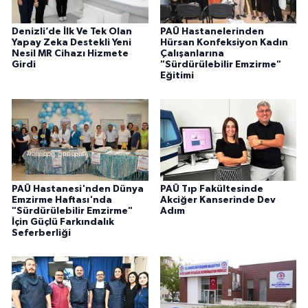
Denizli’de İlk Ve Tek Olan
PAÜ Hastanelerinden
Yapay Zeka Destekli Yeni
Hürsan Konfeksiyon Kadın
Nesil MR Cihazı Hizmete
Çalışanlarına
Girdi
"Sürdürülebilir Emzirme"
Eğitimi
PAÜ Hastanesi'nden Dünya
PAÜ Tıp Fakültesinde
Emzirme Haftası'nda
Akciğer Kanserinde Dev
"Sürdürülebilir Emzirme"
Adım
İçin Güçlü Farkındalık
Seferberliği