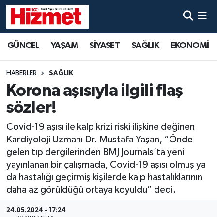
GÜNCEL
Denizli Nöbetçi Eczaneler
GÜNCEL
YAŞAM
SİYASET
SAĞLIK
EKONOMİ
YAŞAM
Denizli Hava Durumu
HABERLER
SAĞLIK
SİYASET
Denizli Trafik Yoğunluk Haritası
Korona aşısıyla ilgili flaş
sözler!
SAĞLIK
Süper Lig Puan Durumu ve Fikstür
Covid-19 aşısı ile kalp krizi riski ilişkine değinen
EKONOMİ
Tüm Manşetler
Kardiyoloji Uzmanı Dr. Mustafa Yaşan, “Önde
gelen tıp dergilerinden BMJ Journals’ta yeni
KÜLTÜR SANAT
Son Dakika Haberleri
yayınlanan bir çalışmada, Covid-19 aşısı olmuş ya
da hastalığı geçirmiş kişilerde kalp hastalıklarının
SPOR
Haber Arşivi
daha az görüldüğü ortaya koyuldu” dedi.
MAGAZİN
24.05.2024 - 17:24