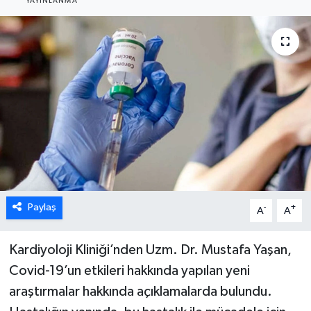
YAYINLANMA
ÖZEL HABER
DTO
RESMİ REKLAM
Paylaş
-
+
A
A
Kardiyoloji Kliniği’nden Uzm. Dr. Mustafa Yaşan,
Covid-19’un etkileri hakkında yapılan yeni
araştırmalar hakkında açıklamalarda bulundu.