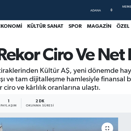
EKONOMİ
KÜLTÜR SANAT
SPOR
MAGAZİN
ÖZEL
Rekor Ciro Ve Net 
ştiraklerinden Kültür AŞ, yeni dönemde ha
ı ve tam dijitalleşme hamlesiyle finansal bi
 ciro ve kârlılık oranlarına ulaştı.
1
2 DK
PAYLAŞIM
OKUNMA SÜRESI