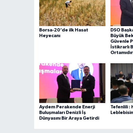
Borsa-20’de ilk Hasat
DSO Başka
Heyecanı
Büyük Bek
Güvenle P
İstikrarlı 
Ortamıdır
Aydem Perakende Enerji
Tefenlili 
Buluşmaları Denizli İş
Leblebisi
Dünyasını Bir Araya Getirdi