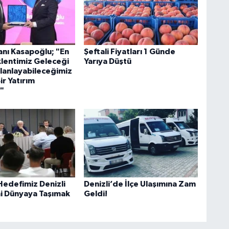
nı Kasapoğlu; "En
Şeftali Fiyatları 1 Günde
lentimiz Geleceği
Yarıya Düştü
lanlayabileceğimiz
Bir Yatırım
"
: Hedefimiz Denizli
Denizli’de İlçe Ulaşımına Zam
ni Dünyaya Taşımak
Geldi!