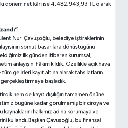
deki dönem net kârı ise 4.482.943,93 TL olarak
azandı”
lent Nuri Çavuşoğlu, belediye iştiraklerinin
anlayışının somut başarılara dönüştüğünü
ldiğimiz ilk günden itibaren kurumsal,
tim anlayışını hâkim kıldık. Özellikle açık hava
üm gelirleri kayıt altına alarak tahsilatların
 gerçekleştirmeye başladık.
rdik hem de kayıt dışılığın tamamen önüne
ketimiz bugüne kadar görülmemiş bir ciroya ve
mu kaynaklarını halkımız adına korumaya ve
i kullandı.Başkan Çavuşoğlu, bu finansal