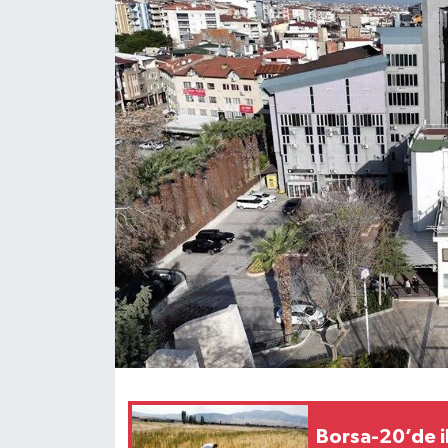
ÖZEL HABER
DTO
RESMİ REKLAM
Borsa-20’de i