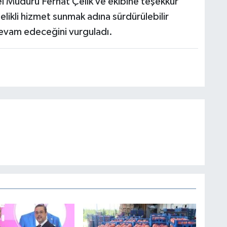
 Müdürü Ferhat Çelik ve ekibine teşekkür
telikli hizmet sunmak adına sürdürülebilir
devam edeceğini vurguladı.