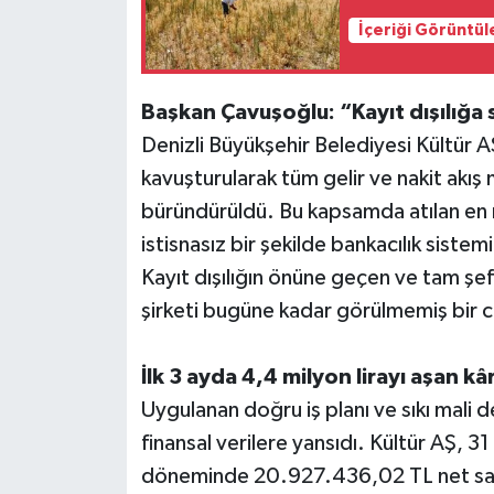
İçeriği Görüntül
Başkan Çavuşoğlu: “Kayıt dışılığa 
Denizli Büyükşehir Belediyesi Kültür 
kavuşturularak tüm gelir ve nakit akış 
büründürüldü. Bu kapsamda atılan en ra
istisnasız bir şekilde bankacılık sist
Kayıt dışılığın önüne geçen ve tam şeff
şirketi bugüne kadar görülmemiş bir ci
İlk 3 ayda 4,4 milyon lirayı aşan kâr
Uygulanan doğru iş planı ve sıkı mali d
finansal verilere yansıdı. Kültür AŞ, 31 
döneminde 20.927.436,02 TL net satış 