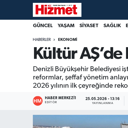
GÜNCEL
Denizli Nöbetçi Eczaneler
GÜNCEL
YAŞAM
SİYASET
SAĞLIK
YAŞAM
Denizli Hava Durumu
HABERLER
EKONOMİ
Kültür AŞ’de 
SİYASET
Denizli Trafik Yoğunluk Haritası
SAĞLIK
Süper Lig Puan Durumu ve Fikstür
Denizli Büyükşehir Belediyesi i
reformlar, şeffaf yönetim anlayış
EKONOMİ
Tüm Manşetler
2026 yılının ilk çeyreğinde rekor
KÜLTÜR SANAT
Son Dakika Haberleri
HABER MERKEZI1
25.05.2026 - 13:16
EDITÖR
YAYINLANMA
SPOR
Haber Arşivi
MAGAZİN