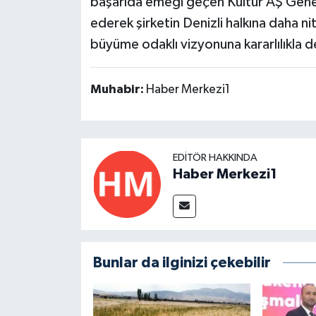
başarıda emeği geçen Kültür AŞ Genel
ederek şirketin Denizli halkına daha ni
büyüme odaklı vizyonuna kararlılıkla 
Muhabir:
Haber Merkezi1
EDITÖR HAKKINDA
Haber Merkezi1
Bunlar da ilginizi çekebilir