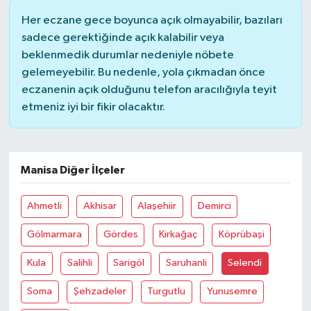
Her eczane gece boyunca açık olmayabilir, bazıları
sadece gerektiğinde açık kalabilir veya
beklenmedik durumlar nedeniyle nöbete
gelemeyebilir. Bu nedenle, yola çıkmadan önce
eczanenin açık olduğunu telefon aracılığıyla teyit
etmeniz iyi bir fikir olacaktır.
Manisa Diğer İlçeler
Ahmetli
Akhisar
Alaşehiir
Demirci
Gölmarmara
Gördes
Kirkağaç
Köprübaşi
Kula
Salihli
Sarigöl
Saruhanli
Selendi
Soma
Şehzadeler
Turgutlu
Yunusemre