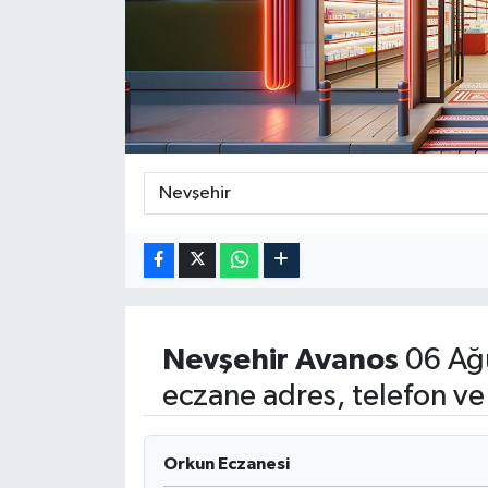
ÖZEL HABER
DTO
RESMİ REKLAM
Nevşehir
Avanos
06 Ağ
eczane adres, telefon ve
Orkun Eczanesi