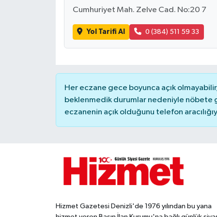
Cumhuriyet Mah. Zelve Cad. No:20 7
Yol Tarifi Al
0 (384) 511 59 33
Her eczane gece boyunca açık olmayabilir, 
beklenmedik durumlar nedeniyle nöbete g
eczanenin açık olduğunu telefon aracılığıyla 
Hizmet Gazetesi Denizli'de 1976 yılından bu yana
hizmet veren Basın İlan Kurumu'na bağlı günlük siya