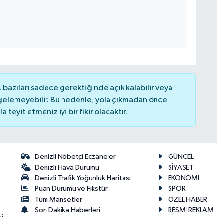
bazıları sadece gerektiğinde açık kalabilir veya
elemeyebilir. Bu nedenle, yola çıkmadan önce
teyit etmeniz iyi bir fikir olacaktır.
Denizli Nöbetçi Eczaneler
GÜNCEL
Denizli Hava Durumu
SİYASET
Denizli Trafik Yoğunluk Haritası
EKONOMİ
Puan Durumu ve Fikstür
SPOR
Tüm Manşetler
ÖZEL HABER
Son Dakika Haberleri
RESMİ REKLAM
si