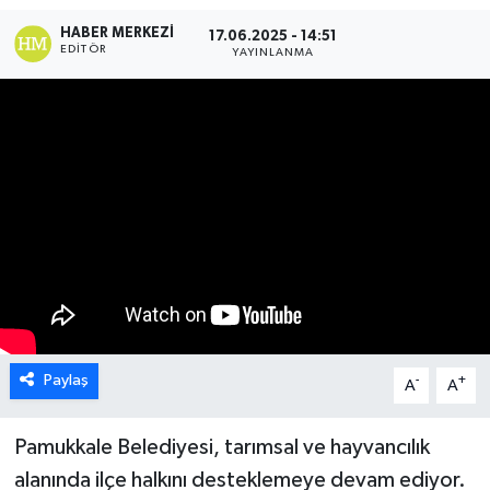
HABER MERKEZI
17.06.2025 - 14:51
ÖZEL HABER
EDITÖR
YAYINLANMA
DTO
RESMİ REKLAM
Paylaş
-
+
A
A
Pamukkale Belediyesi, tarımsal ve hayvancılık
alanında ilçe halkını desteklemeye devam ediyor.