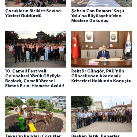
Çocukların Bisiklet Sevinci
Şehrin Can Damarı ‘Koşu
Yüzleri Güldürdü
Yolu’na Büyükşehir’den
Modern Dokunuş
10. Çameli Festivali
Rektör Güngör, PAÜ’nün
Geleneksel Yörük Göçüyle
Güncellenen Akademik
Başladı, Çameli Yöresel
Kriterleri Hakkında Konuştu
Ekmek Fırını Hizmete Açıldı!
Tavas'ın Parkları Çocuklar
Başkan Tatık, Baharlar