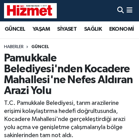
GÜNCEL
Denizli Nöbetçi Eczaneler
GÜNCEL
YAŞAM
SİYASET
SAĞLIK
EKONOMİ
YAŞAM
Denizli Hava Durumu
HABERLER
GÜNCEL
SİYASET
Denizli Trafik Yoğunluk Haritası
Pamukkale
Belediyesi'nden Kocadere
SAĞLIK
Süper Lig Puan Durumu ve Fikstür
Mahallesi'ne Nefes Aldıran
EKONOMİ
Tüm Manşetler
Arazi Yolu
T.C. Pamukkale Belediyesi, tarım arazilerine
KÜLTÜR SANAT
Son Dakika Haberleri
erişimi kolaylaştırma hedefi doğrultusunda,
SPOR
Haber Arşivi
Kocadere Mahallesi'nde gerçekleştirdiği arazi
yolu açma ve genişletme çalışmalarıyla bölge
MAGAZİN
sakinlerinden tam not aldı.