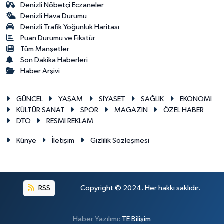
Denizli Nöbetçi Eczaneler
Denizli Hava Durumu
Denizli Trafik Yoğunluk Haritası
Puan Durumu ve Fikstür
Tüm Manşetler
Son Dakika Haberleri
Haber Arşivi
GÜNCEL
YAŞAM
SİYASET
SAĞLIK
EKONOMİ
KÜLTÜR SANAT
SPOR
MAGAZİN
ÖZEL HABER
DTO
RESMİ REKLAM
Künye
İletişim
Gizlilik Sözleşmesi
RSS
Copyright © 2024. Her hakkı saklıdır.
Haber Yazılımı:
TE Bilişim