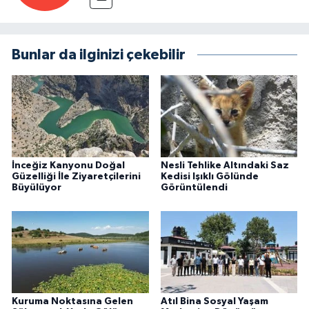
Bunlar da ilginizi çekebilir
İnceğiz Kanyonu Doğal
Nesli Tehlike Altındaki Saz
Güzelliği İle Ziyaretçilerini
Kedisi Işıklı Gölünde
Büyülüyor
Görüntülendi
Kuruma Noktasına Gelen
Atıl Bina Sosyal Yaşam