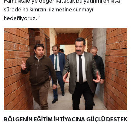
Pamukkale’ye değer katacak bu yatırımı en kısa
sürede halkımızın hizmetine sunmayı
hedefliyoruz.”
BÖLGENİN EĞİTİM İHTİYACINA GÜÇLÜ DESTEK