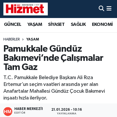
GÜNCEL
Denizli Nöbetçi Eczaneler
GÜNCEL
YAŞAM
SİYASET
SAĞLIK
EKONOMİ
YAŞAM
Denizli Hava Durumu
HABERLER
YAŞAM
SİYASET
Denizli Trafik Yoğunluk Haritası
Pamukkale Gündüz
Bakımevi’nde Çalışmalar
SAĞLIK
Süper Lig Puan Durumu ve Fikstür
Tam Gaz
EKONOMİ
Tüm Manşetler
T.C. Pamukkale Belediye Başkanı Ali Rıza
Ertemur’un seçim vaatleri arasında yer alan
KÜLTÜR SANAT
Son Dakika Haberleri
Anafartalar Mahallesi Gündüz Çocuk Bakımevi
inşaatı hızla ilerliyor.
SPOR
Haber Arşivi
HABER MERKEZI1
21.01.2026 - 10:16
MAGAZİN
EDITÖR
YAYINLANMA