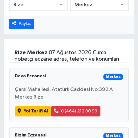
ÖZEL HABER
Paylaş
DTO
RESMİ REKLAM
Rize
Merkez
07 Ağustos 2026 Cuma
nöbetçi eczane adres, telefon ve konumları
Deva Eczanesi
Merkez
Çarşı Mahallesi, Atatürk Caddesi No:392 A
Merkez Rize
Yol Tarifi Al
0 (464) 212 00 99
Bizim Eczanesi
Merkez