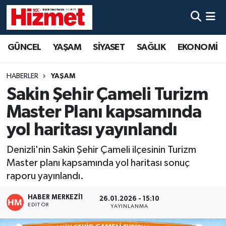
GÜNCEL
Denizli Nöbetçi Eczaneler
GÜNCEL
YAŞAM
SİYASET
SAĞLIK
EKONOMİ
YAŞAM
Denizli Hava Durumu
HABERLER
YAŞAM
SİYASET
Denizli Trafik Yoğunluk Haritası
Sakin Şehir Çameli Turizm
Master Planı kapsamında
SAĞLIK
Süper Lig Puan Durumu ve Fikstür
yol haritası yayınlandı
EKONOMİ
Tüm Manşetler
Denizli'nin Sakin Şehir Çameli ilçesinin Turizm
Master planı kapsamında yol haritası sonuç
KÜLTÜR SANAT
Son Dakika Haberleri
raporu yayınlandı.
SPOR
Haber Arşivi
HABER MERKEZI1
26.01.2026 - 15:10
EDITÖR
YAYINLANMA
MAGAZİN