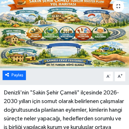
ÖZEL HABER
DTO
RESMİ REKLAM
Paylaş
-
+
A
A
Denizli'nin "Sakin Şehir Çameli" ilçesinde 2026-
2030 yılları için somut olarak belirlenen çalışmalar
doğrultusunda planlanan eylemler, kimlerin hangi
süreçte neler yapacağı, hedeflerden sorumlu ve
iş birliği yapılacak kurum ve kuruluşlar ortaya