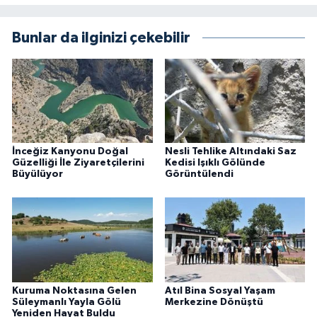
Bunlar da ilginizi çekebilir
İnceğiz Kanyonu Doğal
Nesli Tehlike Altındaki Saz
Güzelliği İle Ziyaretçilerini
Kedisi Işıklı Gölünde
Büyülüyor
Görüntülendi
Kuruma Noktasına Gelen
Atıl Bina Sosyal Yaşam
Süleymanlı Yayla Gölü
Merkezine Dönüştü
Yeniden Hayat Buldu