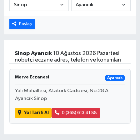
ÖZEL HABER
Paylaş
DTO
RESMİ REKLAM
Sinop
Ayancık
10 Ağustos 2026 Pazartesi
nöbetçi eczane adres, telefon ve konumları
Merve Eczanesi
Ayancık
Yalı Mahallesi, Atatürk Caddesi, No:28 A
Ayancık Sinop
Yol Tarifi Al
0 (368) 613 41 88