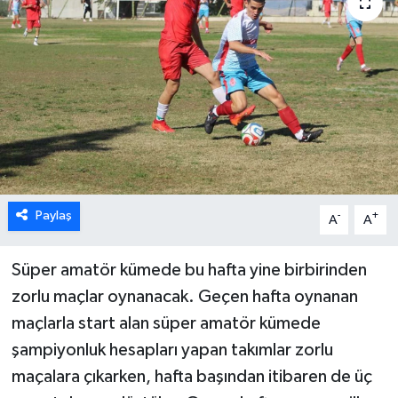
ÖZEL HABER
DTO
RESMİ REKLAM
Paylaş
-
+
A
A
Süper amatör kümede bu hafta yine birbirinden
zorlu maçlar oynanacak. Geçen hafta oynanan
maçlarla start alan süper amatör kümede
şampiyonluk hesapları yapan takımlar zorlu
maçalara çıkarken, hafta başından itibaren de üç