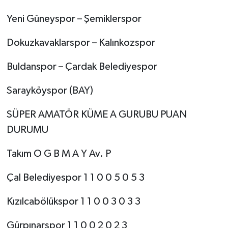
Yeni Güneyspor – Şemiklerspor
Dokuzkavaklarspor – Kalınkozspor
Buldanspor – Çardak Belediyespor
Sarayköyspor (BAY)
SÜPER AMATÖR KÜME A GURUBU PUAN
DURUMU
Takım O G B M A Y Av. P
Çal Belediyespor 1 1 0 0 5 0 5 3
Kızılcabölükspor 1 1 0 0 3 0 3 3
Gürpınarspor 1 1 0 0 2 0 2 3