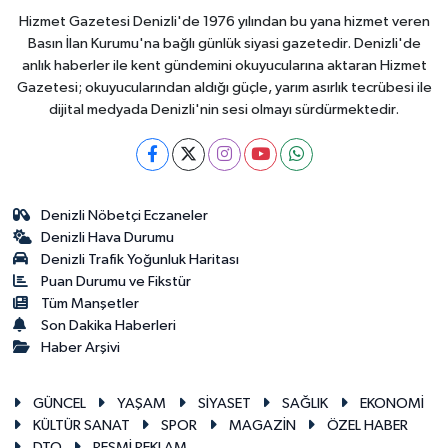
Hizmet Gazetesi Denizli'de 1976 yılından bu yana hizmet veren
Basın İlan Kurumu'na bağlı günlük siyasi gazetedir. Denizli'de
anlık haberler ile kent gündemini okuyucularına aktaran Hizmet
Gazetesi; okuyucularından aldığı güçle, yarım asırlık tecrübesi ile
dijital medyada Denizli'nin sesi olmayı sürdürmektedir.
Denizli Nöbetçi Eczaneler
Denizli Hava Durumu
Denizli Trafik Yoğunluk Haritası
Puan Durumu ve Fikstür
Tüm Manşetler
Son Dakika Haberleri
Haber Arşivi
GÜNCEL
YAŞAM
SİYASET
SAĞLIK
EKONOMİ
KÜLTÜR SANAT
SPOR
MAGAZİN
ÖZEL HABER
DTO
RESMİ REKLAM