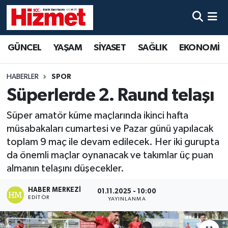
GÜNCEL
Denizli Nöbetçi Eczaneler
GÜNCEL
YAŞAM
SİYASET
SAĞLIK
EKONOMİ
YAŞAM
Denizli Hava Durumu
HABERLER
SPOR
SİYASET
Denizli Trafik Yoğunluk Haritası
Süperlerde 2. Raund telaşı
Süper amatör küme maçlarında ikinci hafta
SAĞLIK
Süper Lig Puan Durumu ve Fikstür
müsabakaları cumartesi ve Pazar günü yapılacak
toplam 9 maç ile devam edilecek. Her iki gurupta
EKONOMİ
Tüm Manşetler
da önemli maçlar oynanacak ve takımlar üç puan
almanın telaşını düşecekler.
KÜLTÜR SANAT
Son Dakika Haberleri
HABER MERKEZI
01.11.2025 - 10:00
SPOR
Haber Arşivi
EDITÖR
YAYINLANMA
MAGAZİN