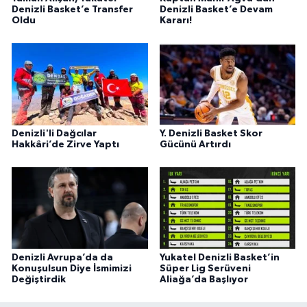
Denizli Basket’e Transfer
Denizli Basket’e Devam
Oldu
Kararı!
Denizli'li Dağcılar
Y. Denizli Basket Skor
Hakkâri’de Zirve Yaptı
Gücünü Artırdı
Denizli Avrupa’da da
Yukatel Denizli Basket’in
Konuşulsun Diye İsmimizi
Süper Lig Serüveni
Değiştirdik
Aliağa’da Başlıyor