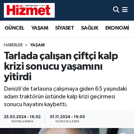
GÜNCEL
Denizli Nöbetçi Eczaneler
GÜNCEL
YAŞAM
SİYASET
SAĞLIK
EKONOMİ
YAŞAM
Denizli Hava Durumu
HABERLER
YAŞAM
SİYASET
Denizli Trafik Yoğunluk Haritası
Tarlada çalışan çiftçi kalp
krizi sonucu yaşamını
SAĞLIK
Süper Lig Puan Durumu ve Fikstür
yitirdi
EKONOMİ
Tüm Manşetler
Denizli’de tarlasına çalışmaya giden 65 yaşındaki
adam traktörün üstünde kalp krizi geçirmesi
KÜLTÜR SANAT
Son Dakika Haberleri
sonucu hayatını kaybetti.
SPOR
Haber Arşivi
25.03.2024 - 16:02
01.11.2024 - 19:00
YAYINLANMA
GÜNCELLEME
MAGAZİN