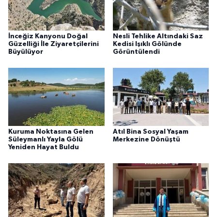
İnceğiz Kanyonu Doğal
Nesli Tehlike Altındaki Saz
Güzelliği İle Ziyaretçilerini
Kedisi Işıklı Gölünde
Büyülüyor
Görüntülendi
Kuruma Noktasına Gelen
Atıl Bina Sosyal Yaşam
Süleymanlı Yayla Gölü
Merkezine Dönüştü
Yeniden Hayat Buldu