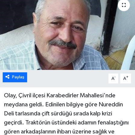
ÖZEL HABER
DTO
RESMİ REKLAM
Paylaş
-
+
A
A
Olay, Çivril ilçesi Karabedirler Mahallesi'nde
meydana geldi. Edinilen bilgiye göre Nureddin
Deli tarlasında çift sürdüğü sırada kalp krizi
geçirdi. Traktörün üstündeki adamın fenalaştığını
gören arkadaşlarının ihbarı üzerine sağlık ve