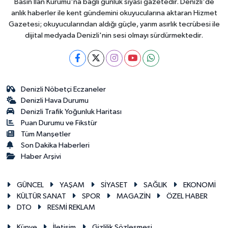
Basın İlan Kurumu'na bağlı günlük siyasi gazetedir. Denizli'de
anlık haberler ile kent gündemini okuyucularına aktaran Hizmet
Gazetesi; okuyucularından aldığı güçle, yarım asırlık tecrübesi ile
dijital medyada Denizli'nin sesi olmayı sürdürmektedir.
Denizli Nöbetçi Eczaneler
Denizli Hava Durumu
Denizli Trafik Yoğunluk Haritası
Puan Durumu ve Fikstür
Tüm Manşetler
Son Dakika Haberleri
Haber Arşivi
GÜNCEL
YAŞAM
SİYASET
SAĞLIK
EKONOMİ
KÜLTÜR SANAT
SPOR
MAGAZİN
ÖZEL HABER
DTO
RESMİ REKLAM
Künye
İletişim
Gizlilik Sözleşmesi