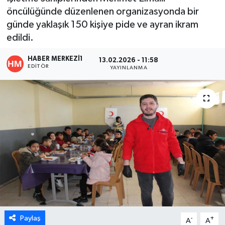
öncülüğünde düzenlenen organizasyonda bir
ÖZEL HABER
günde yaklaşık 150 kişiye pide ve ayran ikram
edildi.
DTO
HABER MERKEZI1
13.02.2026 - 11:58
EDITÖR
RESMİ REKLAM
YAYINLANMA
Paylaş
-
+
A
A