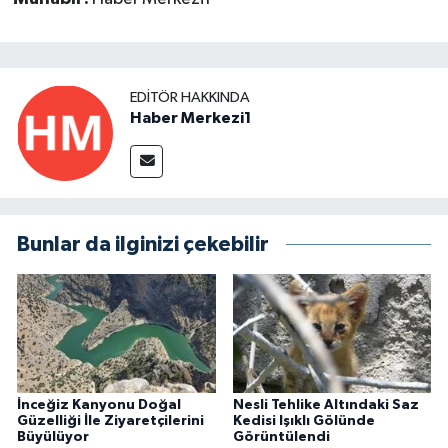
EDITÖR HAKKINDA
Haber Merkezi1
Bunlar da ilginizi çekebilir
İnceğiz Kanyonu Doğal
Nesli Tehlike Altındaki Saz
Güzelliği İle Ziyaretçilerini
Kedisi Işıklı Gölünde
Büyülüyor
Görüntülendi