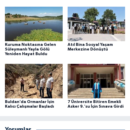
Kuruma Noktasına Gelen
Atıl Bina Sosyal Yaşam
Süleymanlı Yayla Gölü
Merkezine Dönüştü
Yeniden Hayat Buldu
Buldan’da Ormanlar İçin
7 Üniversite Bitiren Emekli
Kalıcı Çalışmalar Başladı
Asker 9.'su İçin Sınava Girdi
Yorumlar