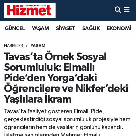
GÜNCEL
Denizli Nöbetçi Eczaneler
GÜNCEL
YAŞAM
SİYASET
SAĞLIK
EKONOMİ
YAŞAM
Denizli Hava Durumu
HABERLER
YAŞAM
SİYASET
Denizli Trafik Yoğunluk Haritası
Tavas’ta Örnek Sosyal
Sorumluluk: Elmallı
SAĞLIK
Süper Lig Puan Durumu ve Fikstür
Pide’den Yorga’daki
EKONOMİ
Tüm Manşetler
Öğrencilere ve Nikfer’deki
Yaşlılara İkram
KÜLTÜR SANAT
Son Dakika Haberleri
Tavas’ta faaliyet gösteren Elmallı Pide,
SPOR
Haber Arşivi
gerçekleştirdiği sosyal sorumluluk projesiyle hem
öğrencilerin hem de yaşlıların gönlünü kazandı.
MAGAZİN
İşletme sahiplerinden Mehmet Elmallı