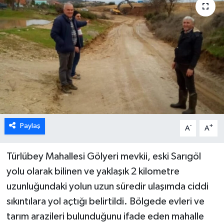
ÖZEL HABER
DTO
RESMİ REKLAM
Paylaş
-
+
A
A
Türlübey Mahallesi Gölyeri mevkii, eski Sarıgöl
yolu olarak bilinen ve yaklaşık 2 kilometre
uzunluğundaki yolun uzun süredir ulaşımda ciddi
sıkıntılara yol açtığı belirtildi. Bölgede evleri ve
tarım arazileri bulunduğunu ifade eden mahalle