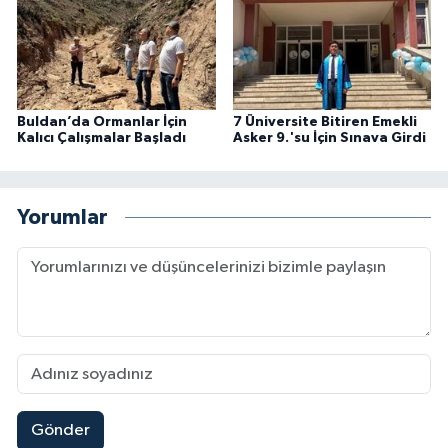
Buldan’da Ormanlar İçin
7 Üniversite Bitiren Emekli
Kalıcı Çalışmalar Başladı
Asker 9.'su İçin Sınava Girdi
Yorumlar
Gönder