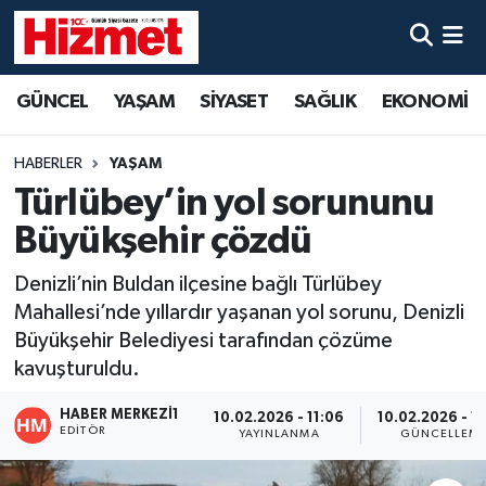
GÜNCEL
Denizli Nöbetçi Eczaneler
GÜNCEL
YAŞAM
SİYASET
SAĞLIK
EKONOMİ
YAŞAM
Denizli Hava Durumu
HABERLER
YAŞAM
SİYASET
Denizli Trafik Yoğunluk Haritası
Türlübey’in yol sorununu
Büyükşehir çözdü
SAĞLIK
Süper Lig Puan Durumu ve Fikstür
Denizli’nin Buldan ilçesine bağlı Türlübey
EKONOMİ
Tüm Manşetler
Mahallesi’nde yıllardır yaşanan yol sorunu, Denizli
Büyükşehir Belediyesi tarafından çözüme
KÜLTÜR SANAT
Son Dakika Haberleri
kavuşturuldu.
SPOR
Haber Arşivi
HABER MERKEZI1
10.02.2026 - 11:06
10.02.2026 - 1
EDITÖR
YAYINLANMA
GÜNCELLEM
MAGAZİN