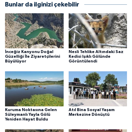
Bunlar da ilginizi çekebilir
İnceğiz Kanyonu Doğal
Nesli Tehlike Altındaki Saz
Güzelliği İle Ziyaretçilerini
Kedisi Işıklı Gölünde
Büyülüyor
Görüntülendi
Kuruma Noktasına Gelen
Atıl Bina Sosyal Yaşam
Süleymanlı Yayla Gölü
Merkezine Dönüştü
Yeniden Hayat Buldu