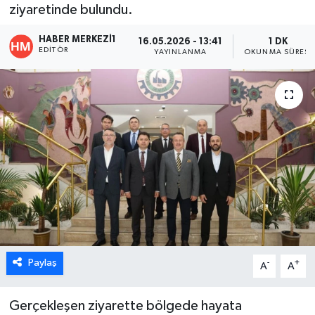
ziyaretinde bulundu.
ÖZEL HABER
HABER MERKEZI1
16.05.2026 - 13:41
1 DK
EDITÖR
YAYINLANMA
OKUNMA SÜRESI
DTO
RESMİ REKLAM
Paylaş
-
+
A
A
Gerçekleşen ziyarette bölgede hayata