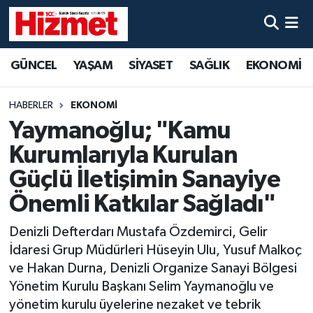
GÜNCEL
Denizli Nöbetçi Eczaneler
GÜNCEL
YAŞAM
SİYASET
SAĞLIK
EKONOMİ
YAŞAM
Denizli Hava Durumu
HABERLER
EKONOMİ
SİYASET
Denizli Trafik Yoğunluk Haritası
Yaymanoğlu; "Kamu
Kurumlarıyla Kurulan
SAĞLIK
Süper Lig Puan Durumu ve Fikstür
Güçlü İletişimin Sanayiye
EKONOMİ
Tüm Manşetler
Önemli Katkılar Sağladı"
Denizli Defterdarı Mustafa Özdemirci, Gelir
KÜLTÜR SANAT
Son Dakika Haberleri
İdaresi Grup Müdürleri Hüseyin Ulu, Yusuf Malkoç
SPOR
Haber Arşivi
ve Hakan Durna, Denizli Organize Sanayi Bölgesi
Yönetim Kurulu Başkanı Selim Yaymanoğlu ve
MAGAZİN
yönetim kurulu üyelerine nezaket ve tebrik