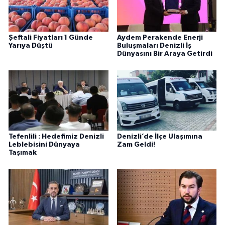
Şeftali Fiyatları 1 Günde
Aydem Perakende Enerji
Yarıya Düştü
Buluşmaları Denizli İş
Dünyasını Bir Araya Getirdi
Tefenlili : Hedefimiz Denizli
Denizli’de İlçe Ulaşımına
Leblebisini Dünyaya
Zam Geldi!
Taşımak