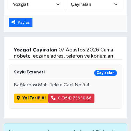
ÖZEL HABER
Paylaş
DTO
RESMİ REKLAM
Yozgat
Çayıralan
07 Ağustos 2026 Cuma
nöbetçi eczane adres, telefon ve konumları
Soylu Eczanesi
Çayıralan
Bağlarbaşı Mah. Tekke Cad. No:5 4
Yol Tarifi Al
0 (354) 736 10 66