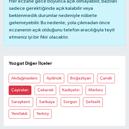
Her eczane gece boyunca açık olmayabilir, bazıları
sadece gerektiğinde açık kalabilir veya
beklenmedik durumlar nedeniyle nöbete
gelemeyebilir. Bu nedenle, yola çıkmadan önce
eczanenin açık olduğunu telefon aracılığıyla teyit
etmeniz iyi bir fikir olacaktır.
Yozgat Diğer İlçeler
Akdağmadeni
Aydincik
Boğazliyan
Çandir
Çayiralan
Çekerek
Kadişehri
Merkez
Saraykent
Sarikaya
Sorgun
Şefaatli
Yenifakili
Yerköy