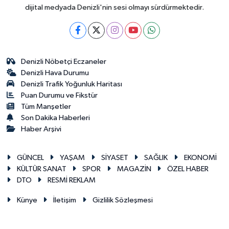
dijital medyada Denizli'nin sesi olmayı sürdürmektedir.
Denizli Nöbetçi Eczaneler
Denizli Hava Durumu
Denizli Trafik Yoğunluk Haritası
Puan Durumu ve Fikstür
Tüm Manşetler
Son Dakika Haberleri
Haber Arşivi
GÜNCEL
YAŞAM
SİYASET
SAĞLIK
EKONOMİ
KÜLTÜR SANAT
SPOR
MAGAZİN
ÖZEL HABER
DTO
RESMİ REKLAM
Künye
İletişim
Gizlilik Sözleşmesi