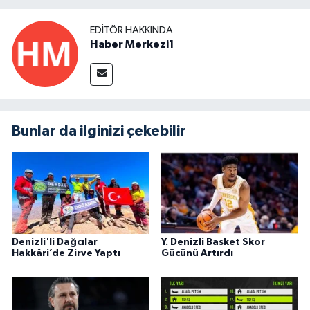
EDITÖR HAKKINDA
Haber Merkezi1
Bunlar da ilginizi çekebilir
Denizli'li Dağcılar
Y. Denizli Basket Skor
Hakkâri’de Zirve Yaptı
Gücünü Artırdı