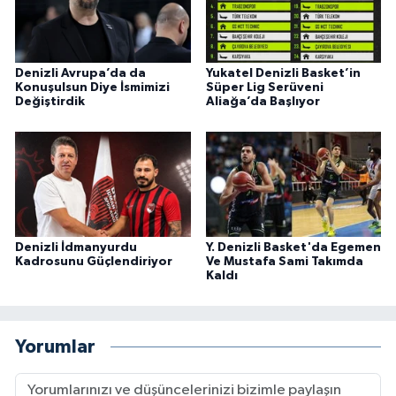
Denizli Avrupa’da da
Yukatel Denizli Basket’in
Konuşulsun Diye İsmimizi
Süper Lig Serüveni
Değiştirdik
Aliağa’da Başlıyor
Denizli İdmanyurdu
Y. Denizli Basket'da Egemen
Kadrosunu Güçlendiriyor
Ve Mustafa Sami Takımda
Kaldı
Yorumlar