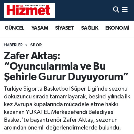
GÜNCEL
Denizli Nöbetçi Eczaneler
GÜNCEL
YAŞAM
SİYASET
SAĞLIK
EKONOMİ
YAŞAM
Denizli Hava Durumu
HABERLER
SPOR
SİYASET
Denizli Trafik Yoğunluk Haritası
Zafer Aktaş:
“Oyuncularımla ve Bu
SAĞLIK
Süper Lig Puan Durumu ve Fikstür
Şehirle Gurur Duyuyorum”
EKONOMİ
Tüm Manşetler
Türkiye Sigorta Basketbol Süper Ligi’nde sezonu
dokuzuncu sırada tamamlayarak, beşinci yılında ilk
KÜLTÜR SANAT
Son Dakika Haberleri
kez Avrupa kupalarında mücadele etme hakkı
kazanan YUKATEL Merkezefendi Belediyesi
SPOR
Haber Arşivi
Basket’te başantrenör Zafer Aktaş, sezonun
ardından önemli değerlendirmelerde bulundu.
MAGAZİN