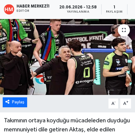
HABER MERKEZI1
20.06.2026 - 12:58
1
ÖZEL HABER
EDITÖR
YAYINLANMA
PAYLAŞIM
O
DTO
RESMİ REKLAM
Paylaş
-
+
A
A
Takımının ortaya koyduğu mücadeleden duyduğu
memnuniyeti dile getiren Aktaş, elde edilen