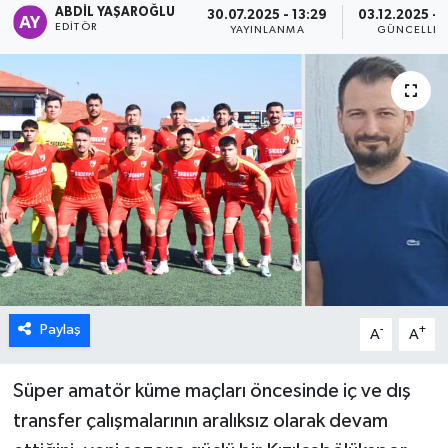
ABDIL YAŞAROĞLU
30.07.2025 - 13:29
03.12.2025 - 
EDITÖR
YAYINLANMA
GÜNCELLE
ÖZEL HABER
DTO
RESMİ REKLAM
Paylaş
-
+
A
A
Süper amatör küme maçları öncesinde iç ve dış
transfer çalışmalarının aralıksız olarak devam