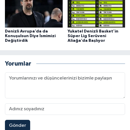
Denizli Avrupa’da da
Yukatel Denizli Basket’in
Konuşulsun Diye İsmimizi
Süper Lig Serüveni
Değiştirdik
Aliağa’da Başlıyor
Yorumlar
Gönder