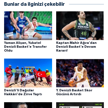
Bunlar da ilginizi çekebilir
Yaman Alişan, Yukatel
Kaptan Mahir Ağva’dan
Denizli Basket’e Transfer
Denizli Basket’e Devam
Oldu
Kararı!
Denizli'li Dağcılar
Y. Denizli Basket Skor
Hakkâri’de Zirve Yaptı
Gücünü Artırdı