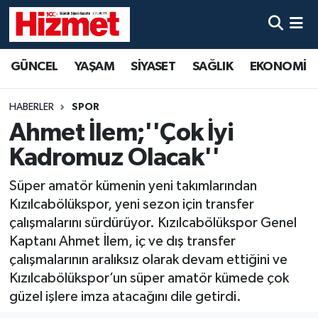
GÜNCEL
Denizli Nöbetçi Eczaneler
GÜNCEL
YAŞAM
SİYASET
SAĞLIK
EKONOMİ
YAŞAM
Denizli Hava Durumu
HABERLER
SPOR
SİYASET
Denizli Trafik Yoğunluk Haritası
Ahmet İlem;''Çok İyi
Kadromuz Olacak''
SAĞLIK
Süper Lig Puan Durumu ve Fikstür
Süper amatör kümenin yeni takımlarından
EKONOMİ
Tüm Manşetler
Kızılcabölükspor, yeni sezon için transfer
çalışmalarını sürdürüyor. Kızılcabölükspor Genel
KÜLTÜR SANAT
Son Dakika Haberleri
Kaptanı Ahmet İlem, iç ve dış transfer
çalışmalarının aralıksız olarak devam ettiğini ve
SPOR
Haber Arşivi
Kızılcabölükspor’un süper amatör kümede çok
güzel işlere imza atacağını dile getirdi.
MAGAZİN