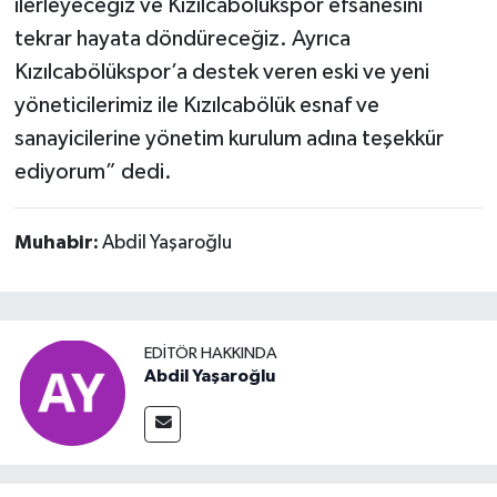
ilerleyeceğiz ve Kızılcabölükspor efsanesini
tekrar hayata döndüreceğiz. Ayrıca
Kızılcabölükspor’a destek veren eski ve yeni
yöneticilerimiz ile Kızılcabölük esnaf ve
sanayicilerine yönetim kurulum adına teşekkür
ediyorum” dedi.
Muhabir:
Abdil Yaşaroğlu
EDITÖR HAKKINDA
Abdil Yaşaroğlu