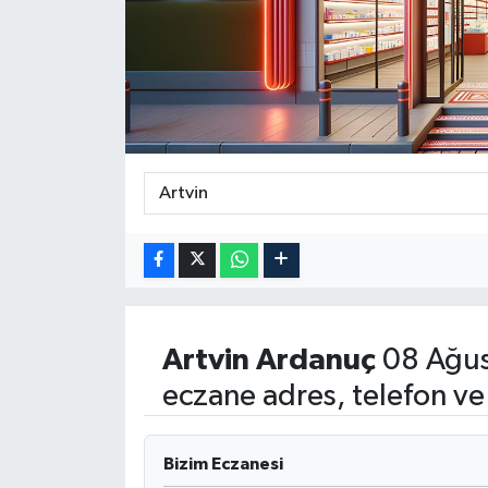
ÖZEL HABER
DTO
RESMİ REKLAM
Artvin
Ardanuç
08 Ağus
eczane adres, telefon ve
Bizim Eczanesi