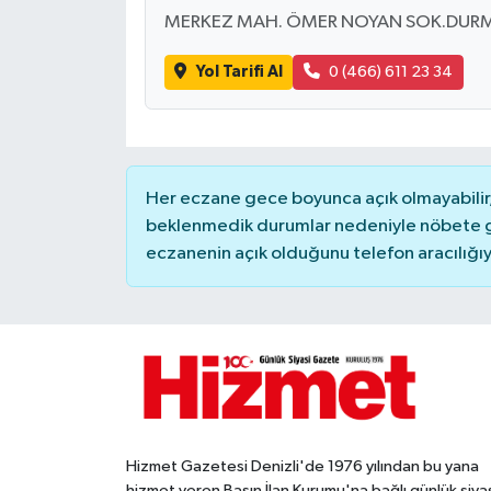
MERKEZ MAH. ÖMER NOYAN SOK.DURMU
Yol Tarifi Al
0 (466) 611 23 34
Her eczane gece boyunca açık olmayabilir, 
beklenmedik durumlar nedeniyle nöbete g
eczanenin açık olduğunu telefon aracılığıyla 
Hizmet Gazetesi Denizli'de 1976 yılından bu yana
hizmet veren Basın İlan Kurumu'na bağlı günlük siya