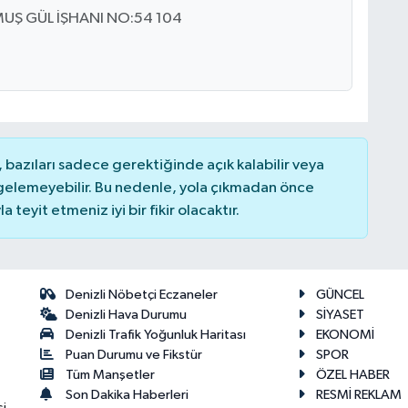
Ş GÜL İŞHANI NO:54 104
bazıları sadece gerektiğinde açık kalabilir veya
elemeyebilir. Bu nedenle, yola çıkmadan önce
teyit etmeniz iyi bir fikir olacaktır.
Denizli Nöbetçi Eczaneler
GÜNCEL
Denizli Hava Durumu
SİYASET
Denizli Trafik Yoğunluk Haritası
EKONOMİ
Puan Durumu ve Fikstür
SPOR
Tüm Manşetler
ÖZEL HABER
Son Dakika Haberleri
RESMİ REKLAM
si