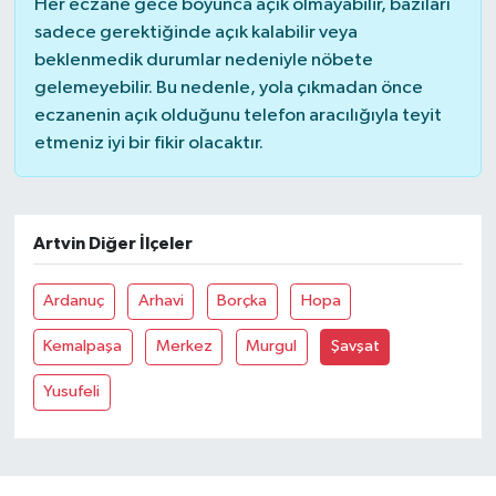
Her eczane gece boyunca açık olmayabilir, bazıları
sadece gerektiğinde açık kalabilir veya
beklenmedik durumlar nedeniyle nöbete
gelemeyebilir. Bu nedenle, yola çıkmadan önce
eczanenin açık olduğunu telefon aracılığıyla teyit
etmeniz iyi bir fikir olacaktır.
Artvin Diğer İlçeler
Ardanuç
Arhavi
Borçka
Hopa
Kemalpaşa
Merkez
Murgul
Şavşat
Yusufeli