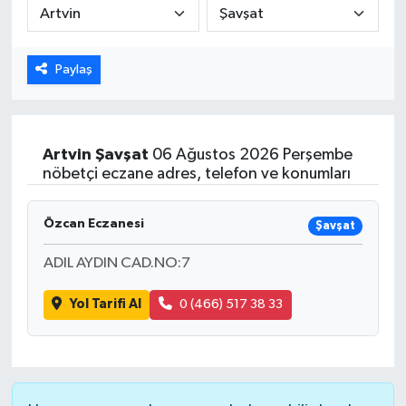
ÖZEL HABER
Paylaş
DTO
RESMİ REKLAM
Artvin
Şavşat
06 Ağustos 2026 Perşembe
nöbetçi eczane adres, telefon ve konumları
Özcan Eczanesi
Şavşat
ADIL AYDIN CAD.NO:7
Yol Tarifi Al
0 (466) 517 38 33