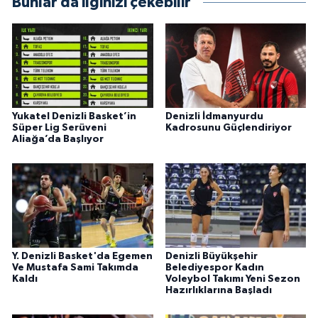
Bunlar da ilginizi çekebilir
Yukatel Denizli Basket’in
Denizli İdmanyurdu
Süper Lig Serüveni
Kadrosunu Güçlendiriyor
Aliağa’da Başlıyor
Y. Denizli Basket'da Egemen
Denizli Büyükşehir
Ve Mustafa Sami Takımda
Belediyespor Kadın
Kaldı
Voleybol Takımı Yeni Sezon
Hazırlıklarına Başladı