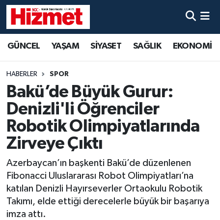
GÜNCEL
Denizli Nöbetçi Eczaneler
GÜNCEL
YAŞAM
SİYASET
SAĞLIK
EKONOMİ
YAŞAM
Denizli Hava Durumu
HABERLER
SPOR
SİYASET
Denizli Trafik Yoğunluk Haritası
Bakü’de Büyük Gurur:
Denizli'li Öğrenciler
SAĞLIK
Süper Lig Puan Durumu ve Fikstür
Robotik Olimpiyatlarında
EKONOMİ
Tüm Manşetler
Zirveye Çıktı
Azerbaycan’ın başkenti Bakü’de düzenlenen
KÜLTÜR SANAT
Son Dakika Haberleri
Fibonacci Uluslararası Robot Olimpiyatları’na
SPOR
Haber Arşivi
katılan Denizli Hayırseverler Ortaokulu Robotik
Takımı, elde ettiği derecelerle büyük bir başarıya
MAGAZİN
imza attı.