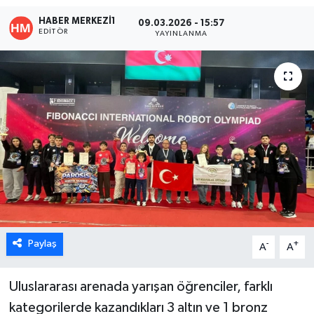
HABER MERKEZI1
09.03.2026 - 15:57
ÖZEL HABER
EDITÖR
YAYINLANMA
DTO
RESMİ REKLAM
Paylaş
-
+
A
A
Uluslararası arenada yarışan öğrenciler, farklı
kategorilerde kazandıkları 3 altın ve 1 bronz