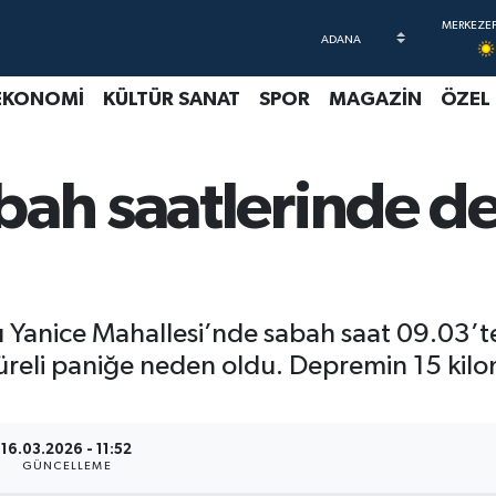
EKONOMİ
KÜLTÜR SANAT
SPOR
MAGAZİN
ÖZEL
bah saatlerinde d
ğlı Yanice Mahallesi’nde sabah saat 09.03
eli paniğe neden oldu. Depremin 15 kilome
16.03.2026 - 11:52
GÜNCELLEME