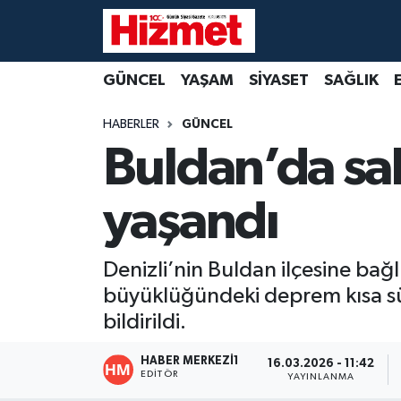
GÜNCEL
Denizli Nöbetçi Eczaneler
GÜNCEL
YAŞAM
SİYASET
SAĞLIK
YAŞAM
Denizli Hava Durumu
HABERLER
GÜNCEL
Buldan’da sa
SİYASET
Denizli Trafik Yoğunluk Haritası
yaşandı
SAĞLIK
Süper Lig Puan Durumu ve Fikstür
EKONOMİ
Tüm Manşetler
Denizli’nin Buldan ilçesine ba
büyüklüğündeki deprem kısa sür
KÜLTÜR SANAT
Son Dakika Haberleri
bildirildi.
SPOR
Haber Arşivi
HABER MERKEZI1
16.03.2026 - 11:42
EDITÖR
YAYINLANMA
MAGAZİN