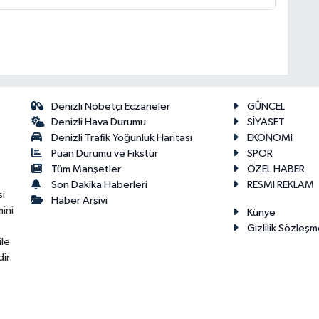
Denizli Nöbetçi Eczaneler
GÜNCEL
Denizli Hava Durumu
SİYASET
Denizli Trafik Yoğunluk Haritası
EKONOMİ
Puan Durumu ve Fikstür
SPOR
Tüm Manşetler
ÖZEL HABER
Son Dakika Haberleri
RESMİ REKLAM
si
Haber Arşivi
ini
Künye
Gizlilik Sözleşm
ile
ir.