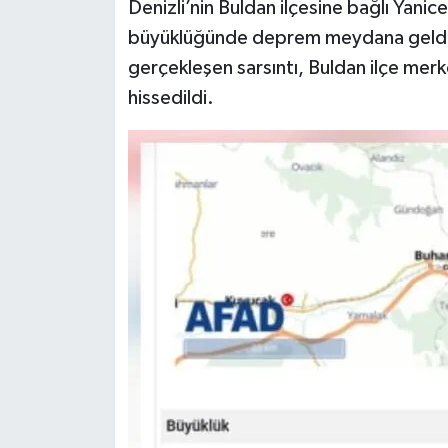
Denizli’nin Buldan ilçesine bağlı Yani
büyüklüğünde deprem meydana geldi. Y
gerçekleşen sarsıntı, Buldan ilçe mer
hissedildi.