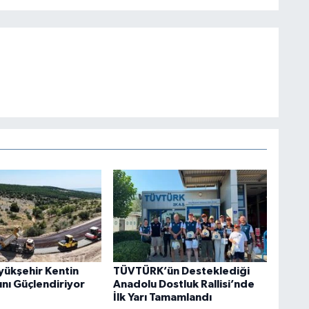
yükşehir Kentin
TÜVTÜRK’ün Desteklediği
ını Güçlendiriyor
Anadolu Dostluk Rallisi’nde
İlk Yarı Tamamlandı