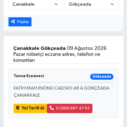
ÖZEL HABER
Paylaş
DTO
RESMİ REKLAM
Çanakkale
Gökçeada
09 Ağustos 2026
Pazar nöbetçi eczane adres, telefon ve
konumları
Tunca Eczanesi
Gökçeada
FATİH MAH.İNÖNÜ CAD.NO:48 A GÖKÇEADA
ÇANAKKALE
Yol Tarifi Al
0 (286) 887 47 63