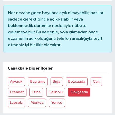
Her eczane gece boyunca açık olmayabilir, bazıları
sadece gerektiğinde açık kalabilir veya
beklenmedik durumlar nedeniyle nöbete
gelemeyebilir. Bu nedenle, yola çıkmadan önce
eczanenin açık olduğunu telefon aracılığıyla teyit
etmeniz iyi bir fikir olacaktır.
Çanakkale Diğer İlçeler
Ayvacik
Bayramiç
Biga
Bozcaada
Çan
Eceabat
Ezine
Gelibolu
Gökçeada
Lapseki
Merkez
Yenice