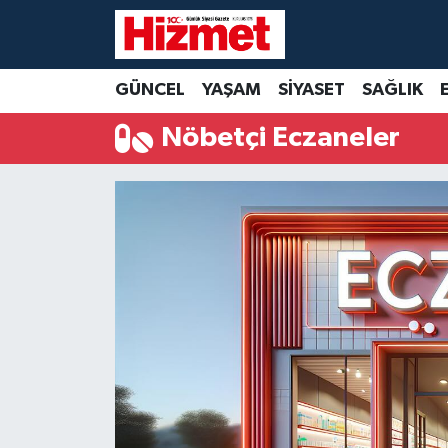
GÜNCEL
Denizli Nöbetçi Eczaneler
GÜNCEL
YAŞAM
SİYASET
SAĞLIK
YAŞAM
Denizli Hava Durumu
Nöbetçi Eczaneler
SİYASET
Denizli Trafik Yoğunluk Haritası
SAĞLIK
Süper Lig Puan Durumu ve Fikstür
EKONOMİ
Tüm Manşetler
KÜLTÜR SANAT
Son Dakika Haberleri
SPOR
Haber Arşivi
MAGAZİN