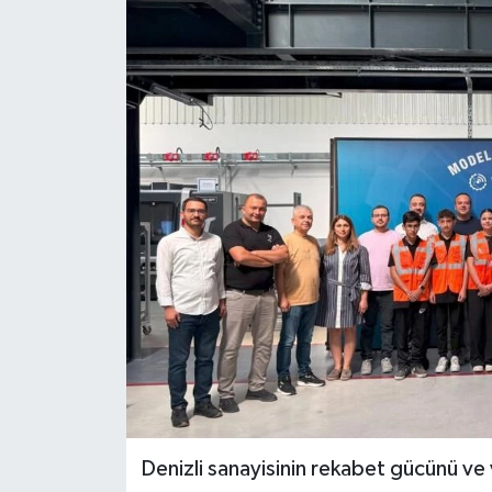
ÖZEL HABER
DTO
RESMİ REKLAM
Denizli sanayisinin rekabet gücünü ve v