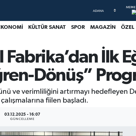
EKONOMİ
KÜLTÜR SANAT
SPOR
MAGAZİN
ÖZEL
 Fabrika’dan İlk E
ren-Dönüş” Progr
ünü ve verimliliğini artırmayı hedefleyen D
çalışmalarına fiilen başladı.
03.12.2025 - 16:07
GÜNCELLEME