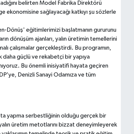
ladığını belirten Model Fabrika Direktörü
ge ekonomisine sağlayacağı katkıyı şu sözlerle
ren-Dönüş' eğitimlerimizi başlatmanın gururunu
rın dönüşüm ajanları, yalın üretimin temellerini
lı çalışmalar gerçekleştirdi. Bu programın,
rak daha güçlü ve rekabetçi bir yapıya
ıyoruz. Bu önemli inisiyatifi hayata geçiren
NDP'ye, Denizli Sanayi Odamıza ve tüm
hata yapma serbestliğinin olduğu gerçek bir
 yalın üretim metotlarını bizzat deneyimleyerek
 yaklaşımın temelinde teorik ve pratik eğitim