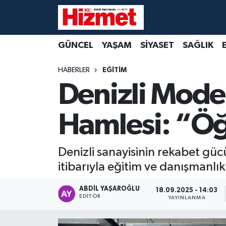
GÜNCEL
Denizli Nöbetçi Eczaneler
GÜNCEL
YAŞAM
SİYASET
SAĞLIK
YAŞAM
Denizli Hava Durumu
HABERLER
EĞİTİM
Denizli Model
SİYASET
Denizli Trafik Yoğunluk Haritası
Hamlesi: “Öğ
SAĞLIK
Süper Lig Puan Durumu ve Fikstür
EKONOMİ
Tüm Manşetler
Denizli sanayisinin rekabet güc
itibarıyla eğitim ve danışmanlık 
KÜLTÜR SANAT
Son Dakika Haberleri
ABDIL YAŞAROĞLU
18.09.2025 - 14:03
SPOR
Haber Arşivi
EDITÖR
YAYINLANMA
MAGAZİN