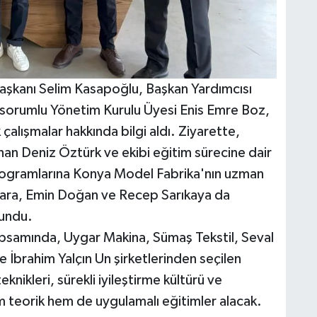
Başkanı Selim Kasapoğlu, Başkan Yardımcısı
orumlu Yönetim Kurulu Üyesi Enis Emre Boz,
çalışmalar hakkında bilgi aldı. Ziyarette,
han Deniz Öztürk ve ekibi eğitim sürecine dair
 programlarına Konya Model Fabrika'nın uzman
Kara, Emin Doğan ve Recep Sarıkaya da
sundu.
samında, Uygar Makina, Sümaş Tekstil, Seval
 İbrahim Yalçın Un şirketlerinden seçilen
eknikleri, sürekli iyileştirme kültürü ve
m teorik hem de uygulamalı eğitimler alacak.