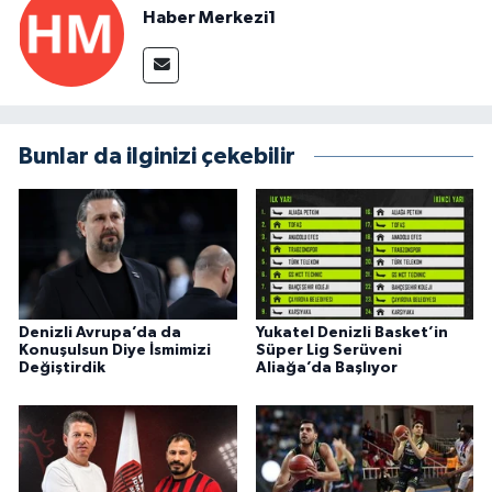
Haber Merkezi1
Bunlar da ilginizi çekebilir
Denizli Avrupa’da da
Yukatel Denizli Basket’in
Konuşulsun Diye İsmimizi
Süper Lig Serüveni
Değiştirdik
Aliağa’da Başlıyor