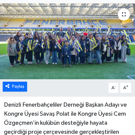
ÖZEL HABER
DTO
RESMİ REKLAM
Paylaş
-
+
A
A
Denizli Fenerbahçeliler Derneği Başkan Adayı ve
Kongre Üyesi Savaş Polat ile Kongre Üyesi Cem
Özgeçmen’in kulübün desteğiyle hayata
geçirdiği proje çerçevesinde gerçekleştirilen