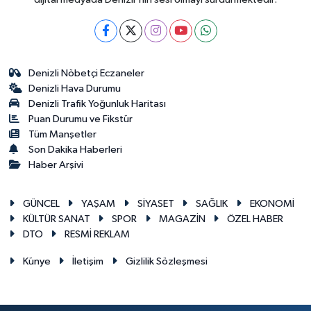
Denizli Nöbetçi Eczaneler
Denizli Hava Durumu
Denizli Trafik Yoğunluk Haritası
Puan Durumu ve Fikstür
Tüm Manşetler
Son Dakika Haberleri
Haber Arşivi
GÜNCEL
YAŞAM
SİYASET
SAĞLIK
EKONOMİ
KÜLTÜR SANAT
SPOR
MAGAZİN
ÖZEL HABER
DTO
RESMİ REKLAM
Künye
İletişim
Gizlilik Sözleşmesi