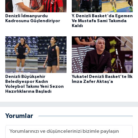
Denizli İdmanyurdu
Y. Denizli Basket'da Egemen
Kadrosunu Güçlendiriyor
Ve Mustafa Sami Takımda
Kaldı
Denizli Büyükşehir
Yukatel Denizli Basket’te İlk
Belediyespor Kadın
İmza Zafer Aktaş’a
Voleybol Takımı Yeni Sezon
Hazırlıklarına Başladı
Yorumlar