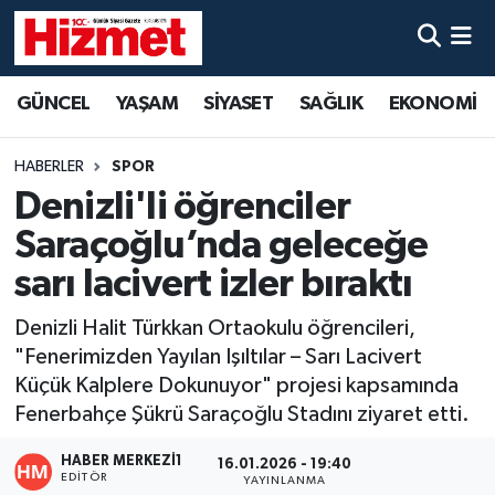
GÜNCEL
Denizli Nöbetçi Eczaneler
GÜNCEL
YAŞAM
SİYASET
SAĞLIK
EKONOMİ
YAŞAM
Denizli Hava Durumu
HABERLER
SPOR
SİYASET
Denizli Trafik Yoğunluk Haritası
Denizli'li öğrenciler
Saraçoğlu’nda geleceğe
SAĞLIK
Süper Lig Puan Durumu ve Fikstür
sarı lacivert izler bıraktı
EKONOMİ
Tüm Manşetler
Denizli Halit Türkkan Ortaokulu öğrencileri,
"Fenerimizden Yayılan Işıltılar – Sarı Lacivert
KÜLTÜR SANAT
Son Dakika Haberleri
Küçük Kalplere Dokunuyor" projesi kapsamında
Fenerbahçe Şükrü Saraçoğlu Stadını ziyaret etti.
SPOR
Haber Arşivi
HABER MERKEZI1
16.01.2026 - 19:40
MAGAZİN
EDITÖR
YAYINLANMA