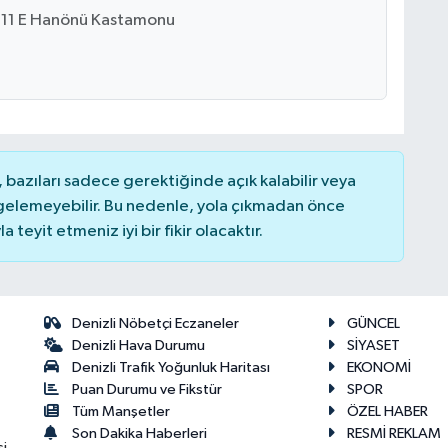
:11 E Hanönü Kastamonu
bazıları sadece gerektiğinde açık kalabilir veya
elemeyebilir. Bu nedenle, yola çıkmadan önce
teyit etmeniz iyi bir fikir olacaktır.
Denizli Nöbetçi Eczaneler
GÜNCEL
Denizli Hava Durumu
SİYASET
Denizli Trafik Yoğunluk Haritası
EKONOMİ
Puan Durumu ve Fikstür
SPOR
Tüm Manşetler
ÖZEL HABER
Son Dakika Haberleri
RESMİ REKLAM
si