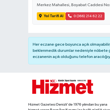
Merkez Mahallesi, Boyabat Caddesi No
Yol Tarifi Al
0 (366) 214 62 22
Her eczane gece boyunca açık olmayabilir, 
beklenmedik durumlar nedeniyle nöbete g
eczanenin açık olduğunu telefon aracılığıyla 
Hizmet Gazetesi Denizli'de 1976 yılından bu yana
hizmet veren Basın İlan Kurumu'na bağlı günlük siya