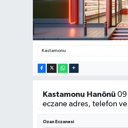
ÖZEL HABER
DTO
RESMİ REKLAM
Kastamonu
Hanönü
09 
eczane adres, telefon ve
Ozan Eczanesi