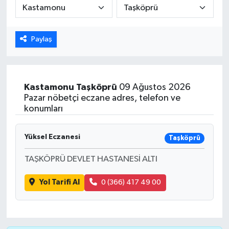
ÖZEL HABER
Paylaş
DTO
RESMİ REKLAM
Kastamonu
Taşköprü
09 Ağustos 2026
Pazar nöbetçi eczane adres, telefon ve
konumları
Yüksel Eczanesi
Taşköprü
TAŞKÖPRÜ DEVLET HASTANESİ ALTI
Yol Tarifi Al
0 (366) 417 49 00