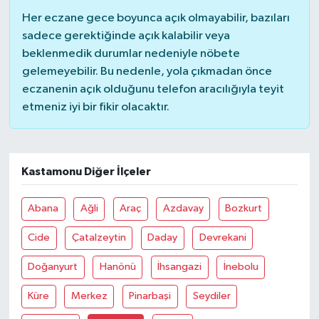
Her eczane gece boyunca açık olmayabilir, bazıları
sadece gerektiğinde açık kalabilir veya
beklenmedik durumlar nedeniyle nöbete
gelemeyebilir. Bu nedenle, yola çıkmadan önce
eczanenin açık olduğunu telefon aracılığıyla teyit
etmeniz iyi bir fikir olacaktır.
Kastamonu Diğer İlçeler
Abana
Ağli
Araç
Azdavay
Bozkurt
Cide
Çatalzeytin
Daday
Devrekani
Doğanyurt
Hanönü
İhsangazi
İnebolu
Küre
Merkez
Pinarbaşi
Seydiler