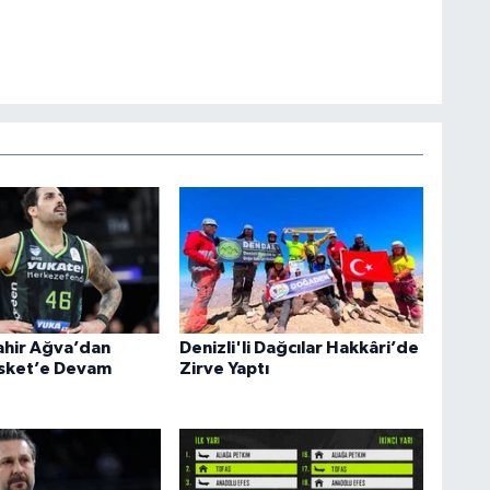
hir Ağva’dan
Denizli'li Dağcılar Hakkâri’de
asket’e Devam
Zirve Yaptı