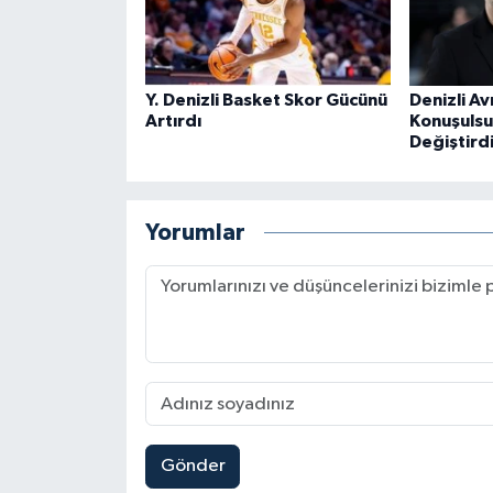
Y. Denizli Basket Skor Gücünü
Denizli A
Artırdı
Konuşulsu
Değiştird
Yorumlar
Gönder