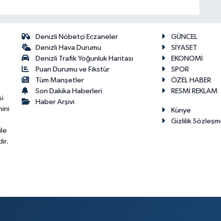
Denizli Nöbetçi Eczaneler
GÜNCEL
Denizli Hava Durumu
SİYASET
Denizli Trafik Yoğunluk Haritası
EKONOMİ
Puan Durumu ve Fikstür
SPOR
Tüm Manşetler
ÖZEL HABER
Son Dakika Haberleri
RESMİ REKLAM
si
Haber Arşivi
ini
Künye
Gizlilik Sözleşm
ile
ir.