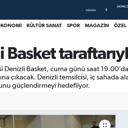
EKONOMİ
KÜLTÜR SANAT
SPOR
MAGAZİN
ÖZEL
Basket taraftarıy
si Denizli Basket, cuma günü saat 19.00’
ına çıkacak. Denizli temsilcisi, iç sahada 
nu güçlendirmeyi hedefliyor.