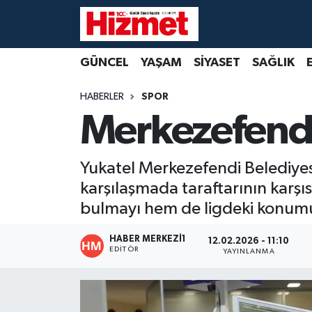
GÜNCEL
Denizli Nöbetçi Eczaneler
GÜNCEL
YAŞAM
SİYASET
SAĞLIK
YAŞAM
Denizli Hava Durumu
HABERLER
SPOR
Merkezefendi 
SİYASET
Denizli Trafik Yoğunluk Haritası
SAĞLIK
Süper Lig Puan Durumu ve Fikstür
Yukatel Merkezefendi Belediye
karşılaşmada taraftarının karşıs
EKONOMİ
Tüm Manşetler
bulmayı hem de ligdeki konumu
KÜLTÜR SANAT
Son Dakika Haberleri
HABER MERKEZI1
12.02.2026 - 11:10
EDITÖR
YAYINLANMA
SPOR
Haber Arşivi
MAGAZİN