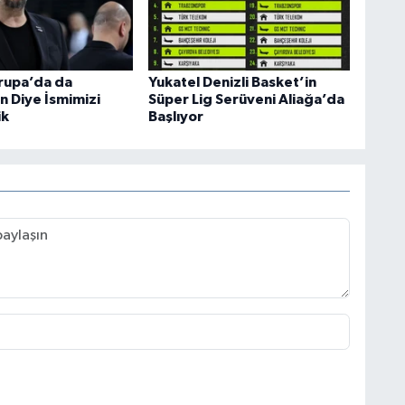
vrupa’da da
Yukatel Denizli Basket’in
n Diye İsmimizi
Süper Lig Serüveni Aliağa’da
ik
Başlıyor