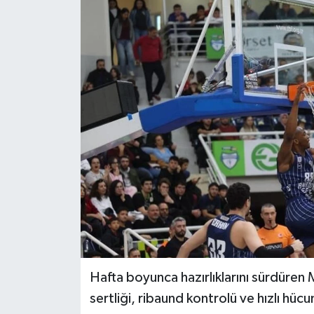
ÖZEL HABER
DTO
RESMİ REKLAM
Hafta boyunca hazırlıklarını sürdüre
sertliği, ribaund kontrolü ve hızlı hü