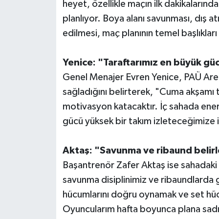
heyet, özellikle maçın ilk dakikaların
planlıyor. Boya alanı savunması, dış at
edilmesi, maç planının temel başlıkları 
Yenice: "Taraftarımız en büyük g
Genel Menajer Evren Yenice, PAÜ Aren
sağladığını belirterek, "Cuma akşamı t
motivasyon katacaktır. İç sahada ener
gücü yüksek bir takım izleteceğimize
Aktaş: "Savunma ve ribaund belirl
Başantrenör Zafer Aktaş ise sahadaki 
savunma disiplinimiz ve ribaundlarda
hücumlarını doğru oynamak ve set hücu
Oyuncularım hafta boyunca plana sadık