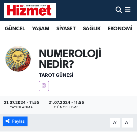
GÜNCEL
Denizli Nöbetçi Eczaneler
GÜNCEL
YAŞAM
SİYASET
SAĞLIK
EKONOMİ
YAŞAM
Denizli Hava Durumu
NUMEROLOJİ
SİYASET
Denizli Trafik Yoğunluk Haritası
NEDİR?
SAĞLIK
Süper Lig Puan Durumu ve Fikstür
TAROT GÜNEŞI
EKONOMİ
Tüm Manşetler
KÜLTÜR SANAT
Son Dakika Haberleri
21.07.2024 - 11:55
21.07.2024 - 11:56
YAYINLANMA
GÜNCELLEME
SPOR
Haber Arşivi
Paylaş
-
+
A
A
MAGAZİN