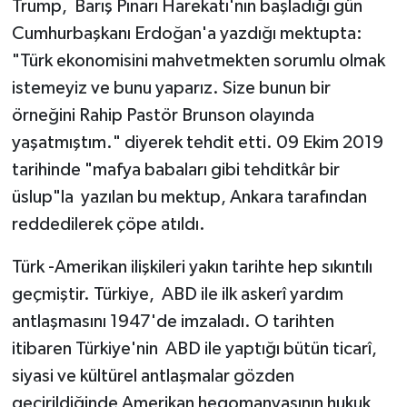
Trump, Barış Pınarı Harekatı'nın başladığı gün
Cumhurbaşkanı Erdoğan'a yazdığı mektupta:
"Türk ekonomisini mahvetmekten sorumlu olmak
istemeyiz ve bunu yaparız. Size bunun bir
örneğini Rahip Pastör Brunson olayında
yaşatmıştım." diyerek tehdit etti. 09 Ekim 2019
tarihinde "mafya babaları gibi tehditkâr bir
üslup"la yazılan bu mektup, Ankara tarafından
reddedilerek çöpe atıldı.
Türk -Amerikan ilişkileri yakın tarihte hep sıkıntılı
geçmiştir. Türkiye, ABD ile ilk askerî yardım
antlaşmasını 1947'de imzaladı. O tarihten
itibaren Türkiye'nin ABD ile yaptığı bütün ticarî,
siyasi ve kültürel antlaşmalar gözden
geçirildiğinde Amerikan hegomanyasının hukuk