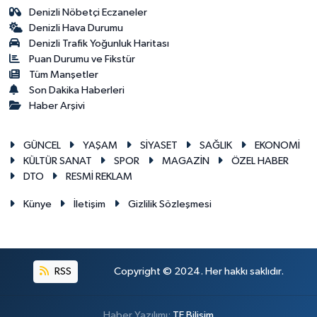
Denizli Nöbetçi Eczaneler
Denizli Hava Durumu
Denizli Trafik Yoğunluk Haritası
Puan Durumu ve Fikstür
Tüm Manşetler
Son Dakika Haberleri
Haber Arşivi
GÜNCEL
YAŞAM
SİYASET
SAĞLIK
EKONOMİ
KÜLTÜR SANAT
SPOR
MAGAZİN
ÖZEL HABER
DTO
RESMİ REKLAM
Künye
İletişim
Gizlilik Sözleşmesi
RSS
Copyright © 2024. Her hakkı saklıdır.
Haber Yazılımı:
TE Bilişim