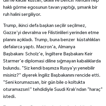
dili ne kadar küstah, ukala ve bencil! Kendini hep
haklı görme egosunun tavan yaptığı, şımarık bir
ruh halini sergiliyor.
Trump, ikinci defa başkan seçilir seçilmez,
Gazze'yi devralma ve Filistinlileri yerinden etme
planını açıkladı. Trump, buna benzer küstahlıkları
defalarca yaptı. Macron'a, Almanya
Başbakanı Scholz'e, İngiltere Başbakanı Keir
Starmer'e diplomasi diline sığmayan kabalıklarda
bulundu. "Siz kendi başınıza Rusya'yı yenebilir
misiniz?" diyerek İngiliz Başbakanını rencide etti.
"Seni korumazsan, bir gün bile o koltukta
oturamazsın!" tehdidiyle Suudi Kralı'ndan "haraç"
istedi.