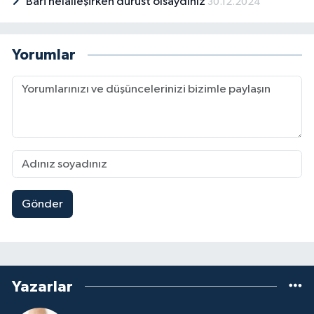
Bari helalleşirken dürüst olsaydınız
30.12.2024
Yorumlar
Gönder
Yazarlar