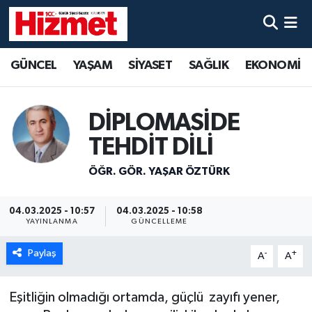
GÜNCEL
Denizli Nöbetçi Eczaneler
GÜNCEL
YAŞAM
SİYASET
SAĞLIK
EKONOMİ
YAŞAM
Denizli Hava Durumu
DİPLOMASİDE
SİYASET
Denizli Trafik Yoğunluk Haritası
TEHDİT DİLİ
SAĞLIK
Süper Lig Puan Durumu ve Fikstür
ÖĞR. GÖR. YAŞAR ÖZTÜRK
EKONOMİ
Tüm Manşetler
04.03.2025 - 10:57
04.03.2025 - 10:58
YAYINLANMA
GÜNCELLEME
KÜLTÜR SANAT
Son Dakika Haberleri
Paylaş
-
+
A
A
SPOR
Haber Arşivi
Eşitliğin olmadığı ortamda, güçlü zayıfı yener,
MAGAZİN