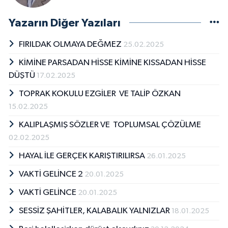
Yazarın Diğer Yazıları
FIRILDAK OLMAYA DEĞMEZ
25.02.2025
KİMİNE PARSADAN HİSSE KİMİNE KISSADAN HİSSE
DÜŞTÜ
17.02.2025
TOPRAK KOKULU EZGİLER VE TALİP ÖZKAN
15.02.2025
KALIPLAŞMIŞ SÖZLER VE TOPLUMSAL ÇÖZÜLME
02.02.2025
HAYAL İLE GERÇEK KARIŞTIRILIRSA
26.01.2025
VAKTİ GELİNCE 2
20.01.2025
VAKTİ GELİNCE
20.01.2025
SESSİZ ŞAHİTLER, KALABALIK YALNIZLAR
18.01.2025