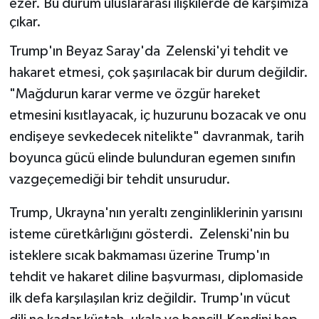
ezer. Bu durum uluslararası ilişkilerde de karşımıza
çıkar.
ÖZEL HABER
Trump'ın Beyaz Saray'da Zelenski'yi tehdit ve
DTO
hakaret etmesi, çok şaşırılacak bir durum değildir.
"Mağdurun karar verme ve özgür hareket
RESMİ REKLAM
etmesini kısıtlayacak, iç huzurunu bozacak ve onu
endişeye sevkedecek nitelikte" davranmak, tarih
boyunca gücü elinde bulunduran egemen sınıfın
vazgeçemediği bir tehdit unsurudur.
Trump, Ukrayna'nın yeraltı zenginliklerinin yarısını
isteme cüretkârlığını gösterdi. Zelenski'nin bu
isteklere sıcak bakmaması üzerine Trump'ın
tehdit ve hakaret diline başvurması, diplomaside
ilk defa karşılaşılan kriz değildir. Trump'ın vücut