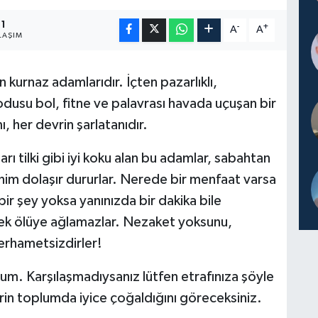
1
-
+
A
A
LAŞIM
 kurnaz adamlarıdır. İçten pazarlıklı,
odusu bol, fitne ve palavrası havada uçuşan bir
, her devrin şarlatanıdır.
ı tilki gibi iyi koku alan bu adamlar, sabahtan
nim dolaşır dururlar. Nerede bir menfaat varsa
ir şey yoksa yanınızda bir dakika bile
ek ölüye ağlamazlar. Nezaket yoksunu,
merhametsizdirler!
yorum. Karşılaşmadıysanız lütfen etrafınıza şöyle
lerin toplumda iyice çoğaldığını göreceksiniz.