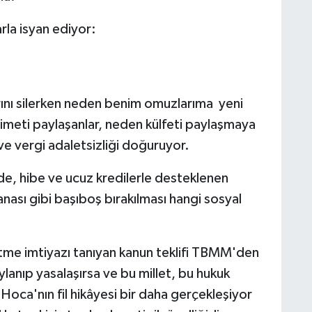
arla isyan ediyor:
arını silerken neden benim omuzlarıma yeni
nimeti paylaşanlar, neden külfeti paylaşmaya
ve vergi adaletsizliği doğuruyor.
ede, hibe ve ucuz kredilerle desteklenen
nası gibi başıboş bırakılması hangi sosyal
al etme imtiyazı tanıyan kanun teklifi TBMM'den
anıp yasalaşırsa ve bu millet, bu hukuk
oca'nın fil hikâyesi bir daha gerçekleşiyor