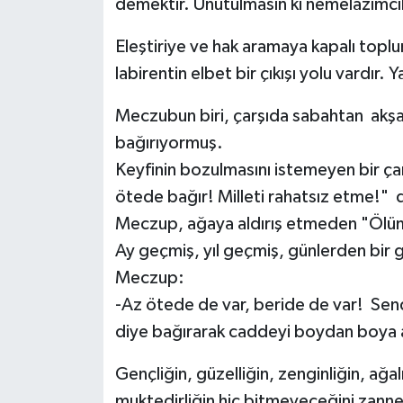
demektir. Unutulmasın ki nemelazımcılık
Eleştiriye ve hak aramaya kapalı toplu
labirentin elbet bir çıkışı yolu vardır. 
Meczubun biri, çarşıda sabahtan akşa
bağırıyormuş.
Keyfinin bozulmasını istemeyen bir ça
ötede bağır! Milleti rahatsız etme!" 
Meczup, ağaya aldırış etmeden "Ölüm
Ay geçmiş, yıl geçmiş, günlerden bir g
Meczup:
-Az ötede de var, beride de var! Sen
diye bağırarak caddeyi boydan boya a
Gençliğin, güzelliğin, zenginliğin, ağal
muktedirliğin hiç bitmeyeceğini zan