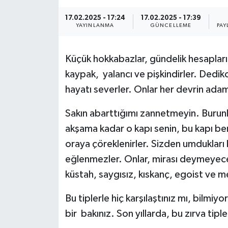
ÖZEL HABER
17.02.2025 - 17:24
17.02.2025 - 17:39
YAYINLANMA
GÜNCELLEME
PAY
DTO
Küçük hokkabazlar, gündelik hesapların
RESMİ REKLAM
kaypak, yalancı ve pişkindirler. Dedik
hayatı severler. Onlar her devrin adamı
Sakın abarttığımı zannetmeyin. Burunlar
akşama kadar o kapı senin, bu kapı be
oraya çöreklenirler. Sizden umdukları b
eğlenmezler. Onlar, mirası deymeyec
küstah, saygısız, kıskanç, egoist ve 
Bu tiplerle hiç karşılaştınız mı, bilmi
bir bakınız. Son yıllarda, bu zırva tip