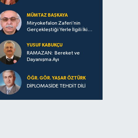
MÜMTAZ BAŞKAYA
Miryokefalon Zaferi’nin
Gerçekleştiği Yerle İlgili İki
Görüşün Tek Görüşe
İndirilmesi Gerekmektedir
YUSUF KABUKÇU
RAMAZAN: Bereket ve
Dayanışma Ayı
ÖĞR. GÖR. YAŞAR ÖZTÜRK
DİPLOMASİDE TEHDİT DİLİ