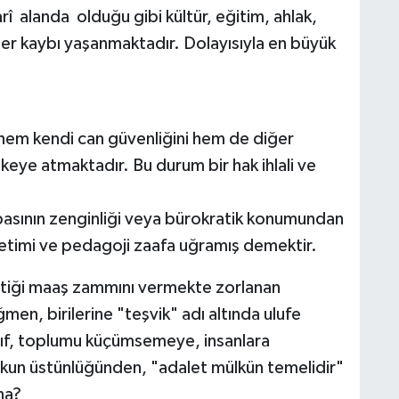
î alanda olduğu gibi kültür, eğitim, ahlak,
eğer kaybı yaşanmaktadır. Dolayısıyla en büyük
ücü hem kendi can güvenliğini hem de diğer
ikeye atmaktadır. Bu durum bir hak ihlali ve
basının zenginliği veya bürokratik konumundan
netimi ve pedagoji zaafa uğramış demektir.
ettiği maaş zammını vermekte zorlanan
n, birilerine "teşvik" adı altında ulufe
ınıf, toplumu küçümsemeye, insanlara
kun üstünlüğünden, "adalet mülkün temelidir"
ına?