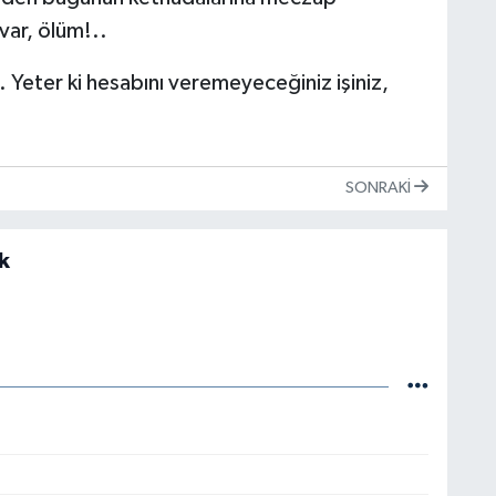
var, ölüm!..
 Yeter ki hesabını veremeyeceğiniz işiniz,
SONRAKI
k