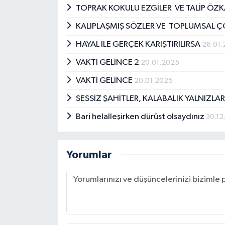
TOPRAK KOKULU EZGİLER VE TALİP ÖZ
KALIPLAŞMIŞ SÖZLER VE TOPLUMSAL 
HAYAL İLE GERÇEK KARIŞTIRILIRSA
26.01
VAKTİ GELİNCE 2
20.01.2025
VAKTİ GELİNCE
20.01.2025
SESSİZ ŞAHİTLER, KALABALIK YALNIZLA
Bari helalleşirken dürüst olsaydınız
30.1
Yorumlar