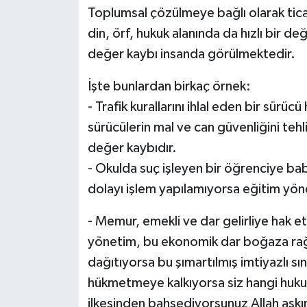
Toplumsal çözülmeye bağlı olarak ticar
din, örf, hukuk alanında da hızlı bir d
değer kaybı insanda görülmektedir.
İşte bunlardan birkaç örnek:
- Trafik kurallarını ihlal eden bir sür
sürücülerin mal ve can güvenliğini tehl
değer kaybıdır.
- Okulda suç işleyen bir öğrenciye ba
dolayı işlem yapılamıyorsa eğitim yö
- Memur, emekli ve dar gelirliye hak 
yönetim, bu ekonomik dar boğaza rağme
dağıtıyorsa bu şımartılmış imtiyazlı s
hükmetmeye kalkıyorsa siz hangi huku
ilkesinden bahsediyorsunuz Allah aşk