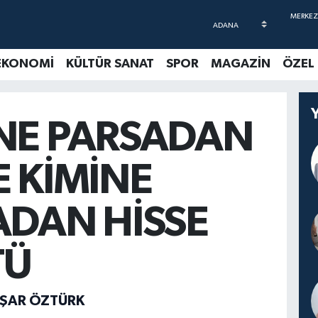
EKONOMİ
KÜLTÜR SANAT
SPOR
MAGAZİN
ÖZEL
NE PARSADAN
E KİMİNE
ADAN HİSSE
TÜ
AŞAR ÖZTÜRK