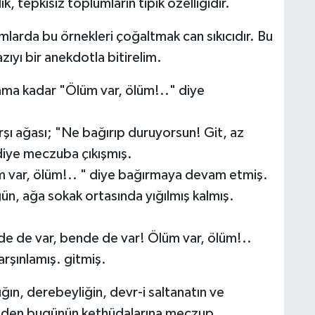
, tepkisiz toplumların tipik özelliğidir.
mlarda bu örnekleri çoğaltmak can sıkıcıdır. Bu
Yazıyı bir anekdotla bitirelim.
ma kadar "Ölüm var, ölüm!.." diye
rşı ağası; "Ne bağırıp duruyorsun! Git, az
diye meczuba çıkışmış.
 var, ölüm!.. " diye bağırmaya devam etmiş.
ün, ağa sokak ortasında yığılmış kalmış.
de de var, bende de var! Ölüm var, ölüm!..
rşınlamış. gitmiş.
ığın, derebeyliğin, devr-i saltanatın ve
neden bugünün kethüdalarına meczup