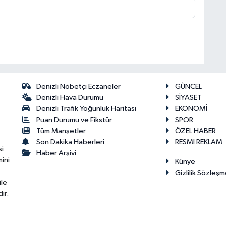
Denizli Nöbetçi Eczaneler
GÜNCEL
Denizli Hava Durumu
SİYASET
Denizli Trafik Yoğunluk Haritası
EKONOMİ
Puan Durumu ve Fikstür
SPOR
Tüm Manşetler
ÖZEL HABER
Son Dakika Haberleri
RESMİ REKLAM
si
Haber Arşivi
ini
Künye
Gizlilik Sözleşm
ile
ir.