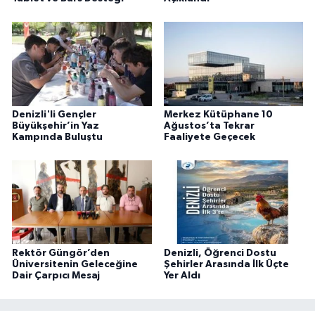
Denizli'li Gençler
Merkez Kütüphane 10
Büyükşehir’in Yaz
Ağustos’ta Tekrar
Kampında Buluştu
Faaliyete Geçecek
Rektör Güngör’den
Denizli, Öğrenci Dostu
Üniversitenin Geleceğine
Şehirler Arasında İlk Üçte
Dair Çarpıcı Mesaj
Yer Aldı