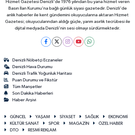
Hizmet Gazetesi Denizli'de 1976 yılından bu yana hizmet veren
Basın İlan Kurumu'na bağlı günlük siyasi gazetedir. Denizli'de
anlık haberler ile kent gündemini okuyucularına aktaran Hizmet
Gazetesi; okuyucularından aldığı güçle, yarım asırlık tecrübesi ile
dijital medyada Denizli'nin sesi olmayı sürdürmektedir.
Denizli Nöbetçi Eczaneler
Denizli Hava Durumu
Denizli Trafik Yoğunluk Haritası
Puan Durumu ve Fikstür
Tüm Manşetler
Son Dakika Haberleri
Haber Arşivi
GÜNCEL
YAŞAM
SİYASET
SAĞLIK
EKONOMİ
KÜLTÜR SANAT
SPOR
MAGAZİN
ÖZEL HABER
DTO
RESMİ REKLAM