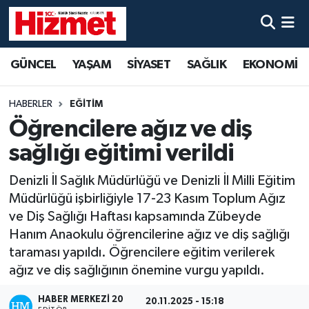
GÜNCEL
Denizli Nöbetçi Eczaneler
GÜNCEL
YAŞAM
SİYASET
SAĞLIK
EKONOMİ
YAŞAM
Denizli Hava Durumu
HABERLER
EĞİTİM
SİYASET
Denizli Trafik Yoğunluk Haritası
Öğrencilere ağız ve diş
sağlığı eğitimi verildi
SAĞLIK
Süper Lig Puan Durumu ve Fikstür
Denizli İl Sağlık Müdürlüğü ve Denizli İl Milli Eğitim
EKONOMİ
Tüm Manşetler
Müdürlüğü işbirliğiyle 17-23 Kasım Toplum Ağız
ve Diş Sağlığı Haftası kapsamında Zübeyde
KÜLTÜR SANAT
Son Dakika Haberleri
Hanım Anaokulu öğrencilerine ağız ve diş sağlığı
taraması yapıldı. Öğrencilere eğitim verilerek
SPOR
Haber Arşivi
ağız ve diş sağlığının önemine vurgu yapıldı.
MAGAZİN
HABER MERKEZI 20
20.11.2025 - 15:18