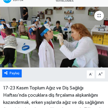
EDITÖR
YAYINLANMA
ÖZEL HABER
DTO
RESMİ REKLAM
Paylaş
-
+
A
A
17-23 Kasım Toplum Ağız ve Diş Sağlığı
Haftası’nda çocuklara diş fırçalama alışkanlığını
kazandırmak, erken yaşlarda ağız ve diş sağlığının