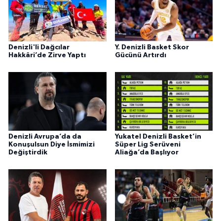
Denizli'li Dağcılar
Y. Denizli Basket Skor
Hakkâri’de Zirve Yaptı
Gücünü Artırdı
Denizli Avrupa’da da
Yukatel Denizli Basket’in
Konuşulsun Diye İsmimizi
Süper Lig Serüveni
Değiştirdik
Aliağa’da Başlıyor