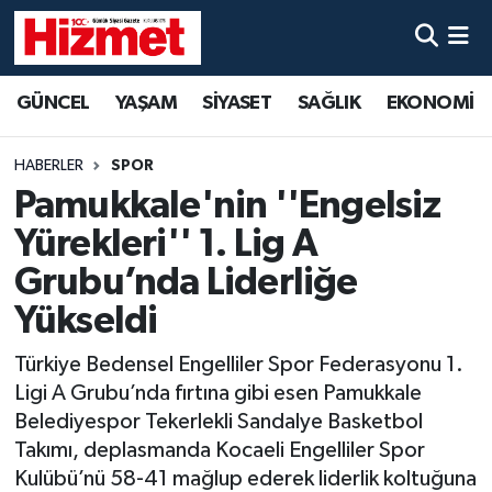
GÜNCEL
Denizli Nöbetçi Eczaneler
GÜNCEL
YAŞAM
SİYASET
SAĞLIK
EKONOMİ
YAŞAM
Denizli Hava Durumu
HABERLER
SPOR
SİYASET
Denizli Trafik Yoğunluk Haritası
Pamukkale'nin ''Engelsiz
Yürekleri'' 1. Lig A
SAĞLIK
Süper Lig Puan Durumu ve Fikstür
Grubu’nda Liderliğe
EKONOMİ
Tüm Manşetler
Yükseldi
Türkiye Bedensel Engelliler Spor Federasyonu 1.
KÜLTÜR SANAT
Son Dakika Haberleri
Ligi A Grubu’nda fırtına gibi esen Pamukkale
SPOR
Haber Arşivi
Belediyespor Tekerlekli Sandalye Basketbol
Takımı, deplasmanda Kocaeli Engelliler Spor
MAGAZİN
Kulübü’nü 58-41 mağlup ederek liderlik koltuğuna