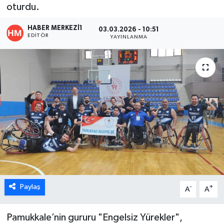
oturdu.
ÖZEL HABER
HABER MERKEZI1
03.03.2026 - 10:51
EDITÖR
YAYINLANMA
DTO
RESMİ REKLAM
Paylaş
-
+
A
A
Pamukkale’nin gururu "Engelsiz Yürekler",