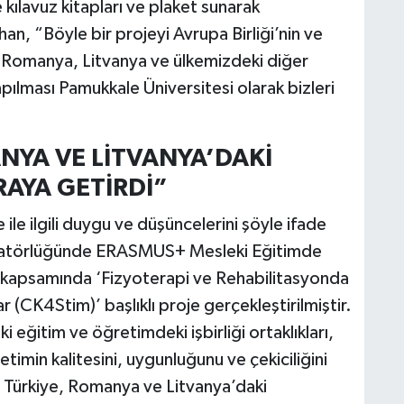
 kılavuz kitapları ve plaket sunarak
han, “Böyle bir projeyi Avrupa Birliği’nin ve
i Romanya, Litvanya ve ülkemizdeki diğer
apılması Pamukkale Üniversitesi olarak bizleri
NYA VE LİTVANYA’DAKİ
RAYA GETİRDİ”
le ilgili duygu ve düşüncelerini şöyle ifade
inatörlüğünde ERASMUS+ Mesleki Eğitimde
0) kapsamında ‘Fizyoterapi ve Rehabilitasyonda
r (CK4Stim)’ başlıklı proje gerçekleştirilmiştir.
eğitim ve öğretimdeki işbirliği ortaklıkları,
imin kalitesini, uygunluğunu ve çekiciliğini
si; Türkiye, Romanya ve Litvanya’daki