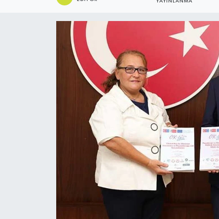
YAYINLANMA
ÖZEL HABER
DTO
RESMİ REKLAM