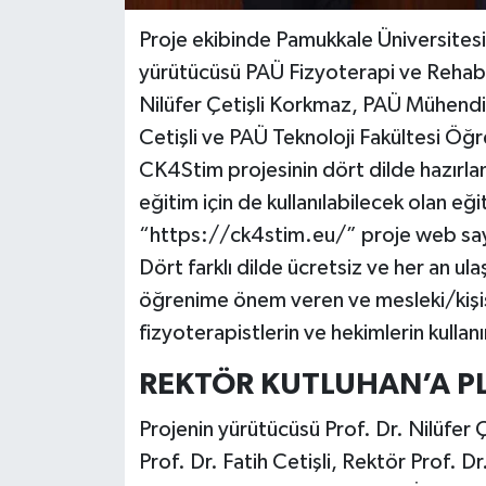
Proje ekibinde Pamukkale Üniversitesi
yürütücüsü PAÜ Fizyoterapi ve Rehabi
Nilüfer Çetişli Korkmaz, PAÜ Mühendis
Cetişli ve PAÜ Teknoloji Fakültesi Öğr
CK4Stim projesinin dört dilde hazırlanan
eğitim için de kullanılabilecek olan e
“https://ck4stim.eu/” proje web sayfa
Dört farklı dilde ücretsiz ve her an ul
öğrenime önem veren ve mesleki/kişi
fizyoterapistlerin ve hekimlerin kullan
REKTÖR KUTLUHAN’A P
Projenin yürütücüsü Prof. Dr. Nilüfer 
Prof. Dr. Fatih Cetişli, Rektör Prof.