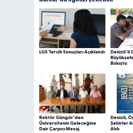
LGS Tercih Sonuçları Açıklandı
Denizli'li
Büyükşehi
Buluştu
Rektör Güngör’den
Denizli, 
Üniversitenin Geleceğine
Şehirler A
Dair Çarpıcı Mesaj
Aldı