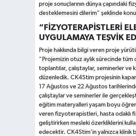
proje sonuçlarının dünya çapındaki fiz
desteklemesini dilerim” şeklinde konu
“FİZYOTERAPİSTLERİ E
UYGULAMAYA TEŞVİK ED
Proje hakkında bilgi veren proje yürüt
“Projemizin otuz aylık sürecinde tüm or
toplantılar, çalıştaylar, seminerler ve 
düzenledik. CK4Stim projesinin kapanı
17 Ağustos ve 22 Ağustos tarihlerinde
çalıştaylar ve seminerler ile gerçekleş
eğitim materyalleri yaşam boyu öğrenm
veren fizyoterapistleri, hasta odaklı 
geliştirirken mesleki özerkliklerini ku
edecektir. CK4Stim’in yalnızca klinik 