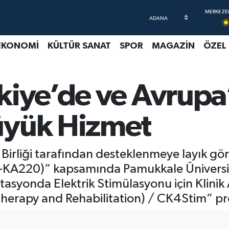
EKONOMİ
KÜLTÜR SANAT
SPOR
MAGAZİN
ÖZEL
kiye’de ve Avrupa
üyük Hizmet
a Birliği tarafından desteklenmeye layık 
(VET-KA220)” kapsamında Pamukkale Ünivers
tasyonda Elektrik Stimülasyonu için Klinik 
otherapy and Rehabilitation) / CK4Stim” p