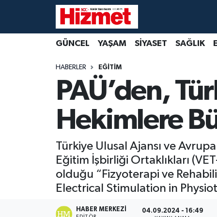
GÜNCEL
Denizli Nöbetçi Eczaneler
GÜNCEL
YAŞAM
SİYASET
SAĞLIK
YAŞAM
Denizli Hava Durumu
HABERLER
EĞİTİM
PAÜ’den, Tür
SİYASET
Denizli Trafik Yoğunluk Haritası
Hekimlere B
SAĞLIK
Süper Lig Puan Durumu ve Fikstür
EKONOMİ
Tüm Manşetler
Türkiye Ulusal Ajansı ve Avrup
Eğitim İşbirliği Ortaklıkları 
KÜLTÜR SANAT
Son Dakika Haberleri
olduğu “Fizyoterapi ve Rehabili
SPOR
Haber Arşivi
Electrical Stimulation in Physi
MAGAZİN
HABER MERKEZI
04.09.2024 - 16:49
EDITÖR