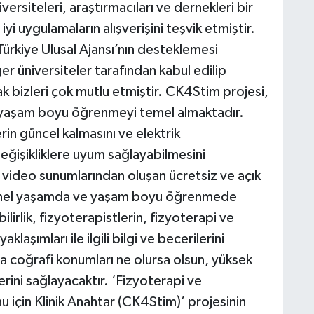
iversiteleri, araştırmacıları ve dernekleri bir
iyi uygulamaların alışverişini teşvik etmiştir.
 Türkiye Ulusal Ajansı’nın desteklemesi
r üniversiteler tarafından kabul edilip
k bizleri çok mutlu etmiştir. CK4Stim projesi,
 yaşam boyu öğrenmeyi temel almaktadır.
n güncel kalmasını ve elektrik
eğişikliklere uyum sağlayabilmesini
e video sunumlarından oluşan ücretsiz ve açık
syonel yaşamda ve yaşam boyu öğrenmede
ilirlik, fizyoterapistlerin, fizyoterapi ve
laşımları ile ilgili bilgi ve becerilerini
ya coğrafi konumları ne olursa olsun, yüksek
erini sağlayacaktır. ‘Fizyoterapi ve
 için Klinik Anahtar (CK4Stim)’ projesinin