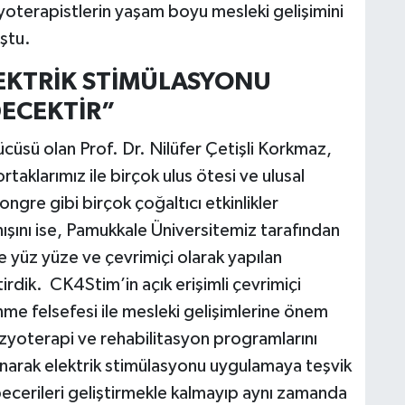
yoterapistlerin yaşam boyu mesleki gelişimini
ştu.
LEKTRİK STİMÜLASYONU
ECEKTİR”
ücüsü olan Prof. Dr. Nilüfer Çetişli Korkmaz,
taklarımız ile birçok ulus ötesi ve ulusal
kongre gibi birçok çoğaltıcı etkinlikler
şını ise, Pamukkale Üniversitemiz tarafından
 yüz yüze ve çevrimiçi olarak yapılan
tirdik. CK4Stim’in açık erişimli çevrimiçi
e felsefesi ile mesleki gelişimlerine önem
fizyoterapi ve rehabilitasyon programlarını
llanarak elektrik stimülasyonu uygulamaya teşvik
becerileri geliştirmekle kalmayıp aynı zamanda