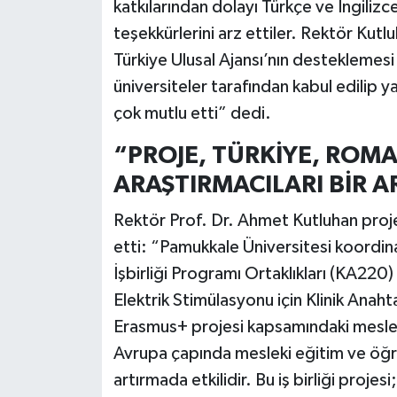
katkılarından dolayı Türkçe ve İngilizce
teşekkürlerini arz ettiler. Rektör Kutlu
Türkiye Ulusal Ajansı’nın desteklemes
üniversiteler tarafından kabul edilip y
çok mutlu etti” dedi.
“PROJE, TÜRKİYE, ROMA
ARAŞTIRMACILARI BİR A
Rektör Prof. Dr. Ahmet Kutluhan proje i
etti: “Pamukkale Üniversitesi koord
İşbirliği Programı Ortaklıkları (KA22
Elektrik Stimülasyonu için Klinik Anahta
Erasmus+ projesi kapsamındaki mesleki 
Avrupa çapında mesleki eğitim ve öğret
artırmada etkilidir. Bu iş birliği proje