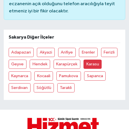
eczanenin açık olduğunu telefon aracılığıyla teyit
etmeniz iyi bir fikir olacaktır.
Sakarya Diğer İlçeler
Adapazari
Akyazi
Arifiye
Erenler
Ferizli
Geyve
Hendek
Karapürçek
Karasu
Kaynarca
Kocaali
Pamukova
Sapanca
Serdivan
Söğütlü
Tarakli