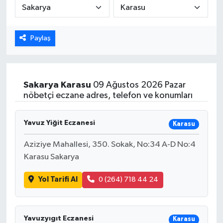
ÖZEL HABER
Paylaş
DTO
RESMİ REKLAM
Sakarya
Karasu
09 Ağustos 2026 Pazar
nöbetçi eczane adres, telefon ve konumları
Yavuz Yiğit Eczanesi
Karasu
Aziziye Mahallesi, 350. Sokak, No:34 A-D No:4
Karasu Sakarya
Yol Tarifi Al
0 (264) 718 44 24
Yavuzyıgıt Eczanesi
Karasu