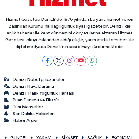
Hizmet Gazetesi Denizli'de 1976 yılından bu yana hizmet veren
Basın İlan Kurumu'na bağlı günlük siyasi gazetedir. Denizli'de
anlık haberler ile kent gündemini okuyucularına aktaran Hizmet
Gazetesi; okuyucularından aldığı güçle, yarım asırlık tecrübesi ile
dijital medyada Denizli'nin sesi olmayı sürdürmektedir.
Denizli Nöbetçi Eczaneler
Denizli Hava Durumu
Denizli Trafik Yoğunluk Haritası
Puan Durumu ve Fikstür
Tüm Manşetler
Son Dakika Haberleri
Haber Arşivi
GÜNCEL
YAŞAM
SİYASET
SAĞLIK
EKONOMİ