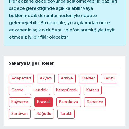
Her eczane gece boyunca açık olmayabilir, bazıları
sadece gerektiğinde açık kalabilir veya
beklenmedik durumlar nedeniyle nöbete
gelemeyebilir. Bu nedenle, yola çıkmadan önce
eczanenin açık olduğunu telefon aracılığıyla teyit
etmeniz iyi bir fikir olacaktır.
Sakarya Diğer İlçeler
Adapazari
Akyazi
Arifiye
Erenler
Ferizli
Geyve
Hendek
Karapürçek
Karasu
Kaynarca
Kocaali
Pamukova
Sapanca
Serdivan
Söğütlü
Tarakli