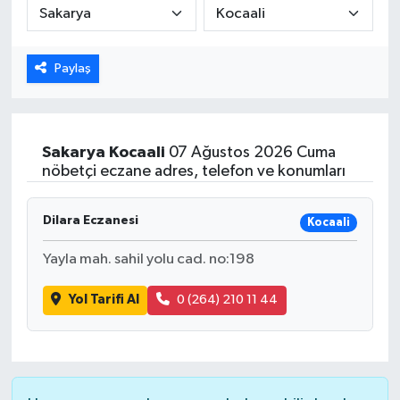
ÖZEL HABER
Paylaş
DTO
RESMİ REKLAM
Sakarya
Kocaali
07 Ağustos 2026 Cuma
nöbetçi eczane adres, telefon ve konumları
Dilara Eczanesi
Kocaali
Yayla mah. sahil yolu cad. no:198
Yol Tarifi Al
0 (264) 210 11 44