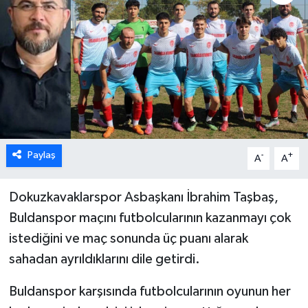
ÖZEL HABER
DTO
RESMİ REKLAM
Paylaş
-
+
A
A
Dokuzkavaklarspor Asbaşkanı İbrahim Taşbaş,
Buldanspor maçını futbolcularının kazanmayı çok
istediğini ve maç sonunda üç puanı alarak
sahadan ayrıldıklarını dile getirdi.
Buldanspor karşısında futbolcularının oyunun her