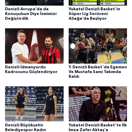
Denizli Avrupa’da da
Yukatel Denizli Basket’in
Konuşulsun Diye İsmimizi
Süper Lig Serüveni
Değiştirdik
Aliağa’da Başlıyor
Denizli İdmanyurdu
Y. Denizli Basket'da Egemen
Kadrosunu Güçlendiriyor
Ve Mustafa Sami Takımda
Kaldı
Denizli Büyükşehir
Yukatel Denizli Basket’te İlk
Belediyespor Kadın
İmza Zafer Aktaş’a