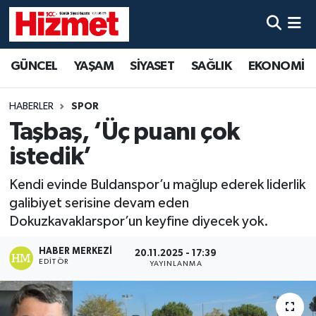
GÜNCEL
Denizli Nöbetçi Eczaneler
GÜNCEL
YAŞAM
SİYASET
SAĞLIK
EKONOMİ
YAŞAM
Denizli Hava Durumu
HABERLER
SPOR
SİYASET
Denizli Trafik Yoğunluk Haritası
Taşbaş, ‘Üç puanı çok
istedik’
SAĞLIK
Süper Lig Puan Durumu ve Fikstür
Kendi evinde Buldanspor’u mağlup ederek liderlik
EKONOMİ
Tüm Manşetler
galibiyet serisine devam eden
Dokuzkavaklarspor’un keyfine diyecek yok.
KÜLTÜR SANAT
Son Dakika Haberleri
HABER MERKEZI
20.11.2025 - 17:39
EDITÖR
YAYINLANMA
SPOR
Haber Arşivi
MAGAZİN