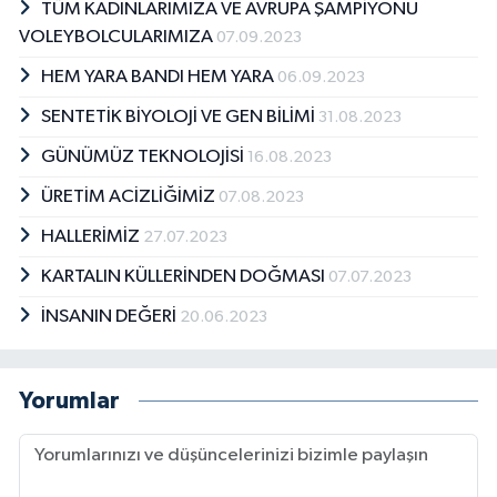
TÜM KADINLARIMIZA VE AVRUPA ŞAMPİYONU
VOLEYBOLCULARIMIZA
07.09.2023
HEM YARA BANDI HEM YARA
06.09.2023
SENTETİK BİYOLOJİ VE GEN BİLİMİ
31.08.2023
GÜNÜMÜZ TEKNOLOJİSİ
16.08.2023
ÜRETİM ACİZLİĞİMİZ
07.08.2023
HALLERİMİZ
27.07.2023
KARTALIN KÜLLERİNDEN DOĞMASI
07.07.2023
İNSANIN DEĞERİ
20.06.2023
Yorumlar