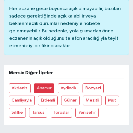
Her eczane gece boyunca açık olmayabilir, bazıları
sadece gerektiğinde açık kalabilir veya
beklenmedik durumlar nedeniyle nöbete
gelemeyebilir. Bu nedenle, yola çıkmadan önce
eczanenin açık olduğunu telefon aracılığıyla teyit
etmeniz iyi bir fikir olacaktır.
Mersin Diğer İlçeler
Akdeniz
Anamur
Aydincik
Bozyazi
Çamliyayla
Erdemli
Gülnar
Mezitli
Mut
Silifke
Tarsus
Toroslar
Yenişehir