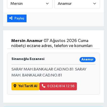
ÖZEL HABER
Paylaş
DTO
RESMİ REKLAM
Mersin
Anamur
07 Ağustos 2026 Cuma
nöbetçi eczane adres, telefon ve konumları
Sinanoğlu Eczanesi
Anamur
SARAY MAH.BANKALAR CAD.NO.81 SARAY
MAH. BANKALAR CAD.NO.81
Yol Tarifi Al
0 (324) 814 12 56