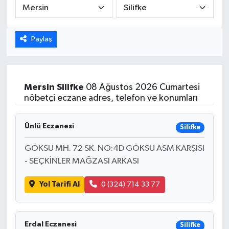
ÖZEL HABER
Paylaş
DTO
RESMİ REKLAM
Mersin
Silifke
08 Ağustos 2026 Cumartesi
nöbetçi eczane adres, telefon ve konumları
Ünlü Eczanesi
Silifke
GÖKSU MH. 72 SK. NO:4D GÖKSU ASM KARŞISI
- SEÇKİNLER MAĞZASI ARKASI
Yol Tarifi Al
0 (324) 714 33 77
Erdal Eczanesi
Silifke