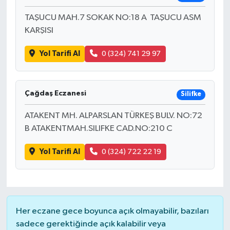
TAŞUCU MAH.7 SOKAK NO:18 A TAŞUCU ASM
KARŞISI
Yol Tarifi Al
0 (324) 741 29 97
Çağdaş Eczanesi
Silifke
ATAKENT MH. ALPARSLAN TÜRKEŞ BULV. NO:72
B ATAKENTMAH.SILIFKE CAD.NO:210 C
Yol Tarifi Al
0 (324) 722 22 19
Her eczane gece boyunca açık olmayabilir, bazıları
sadece gerektiğinde açık kalabilir veya