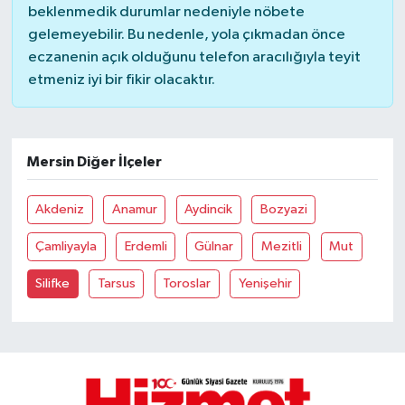
beklenmedik durumlar nedeniyle nöbete
gelemeyebilir. Bu nedenle, yola çıkmadan önce
eczanenin açık olduğunu telefon aracılığıyla teyit
etmeniz iyi bir fikir olacaktır.
Mersin Diğer İlçeler
Akdeniz
Anamur
Aydincik
Bozyazi
Çamliyayla
Erdemli
Gülnar
Mezitli
Mut
Silifke
Tarsus
Toroslar
Yenişehir