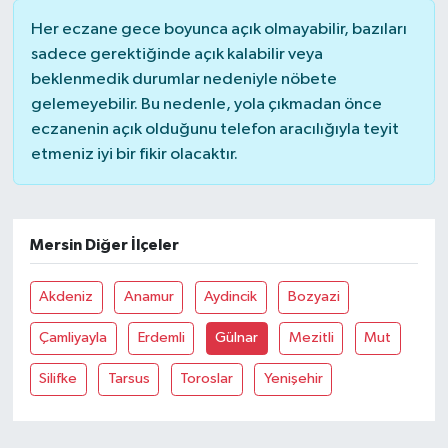
Her eczane gece boyunca açık olmayabilir, bazıları
sadece gerektiğinde açık kalabilir veya
beklenmedik durumlar nedeniyle nöbete
gelemeyebilir. Bu nedenle, yola çıkmadan önce
eczanenin açık olduğunu telefon aracılığıyla teyit
etmeniz iyi bir fikir olacaktır.
Mersin Diğer İlçeler
Akdeniz
Anamur
Aydincik
Bozyazi
Çamliyayla
Erdemli
Gülnar
Mezitli
Mut
Silifke
Tarsus
Toroslar
Yenişehir