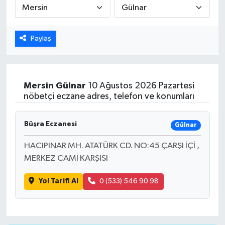
ÖZEL HABER
Paylaş
DTO
RESMİ REKLAM
Mersin
Gülnar
10 Ağustos 2026 Pazartesi
nöbetçi eczane adres, telefon ve konumları
Büşra Eczanesi
Gülnar
HACIPINAR MH. ATATÜRK CD. NO:45 ÇARŞI İÇİ ,
MERKEZ CAMİ KARŞISI
Yol Tarifi Al
0 (533) 546 90 98