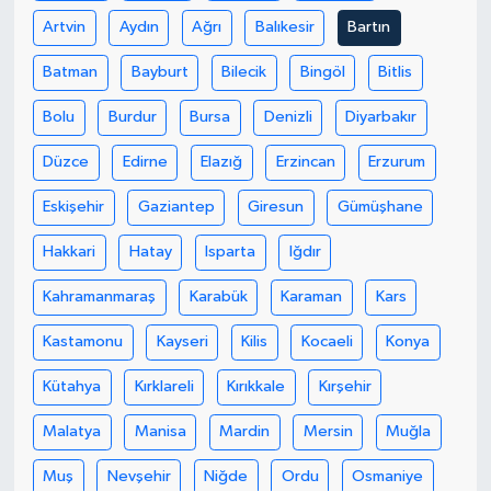
Artvin
Aydın
Ağrı
Balıkesir
Bartın
Batman
Bayburt
Bilecik
Bingöl
Bitlis
Bolu
Burdur
Bursa
Denizli
Diyarbakır
Düzce
Edirne
Elazığ
Erzincan
Erzurum
Eskişehir
Gaziantep
Giresun
Gümüşhane
Hakkari
Hatay
Isparta
Iğdır
Kahramanmaraş
Karabük
Karaman
Kars
Kastamonu
Kayseri
Kilis
Kocaeli
Konya
Kütahya
Kırklareli
Kırıkkale
Kırşehir
Malatya
Manisa
Mardin
Mersin
Muğla
Muş
Nevşehir
Niğde
Ordu
Osmaniye