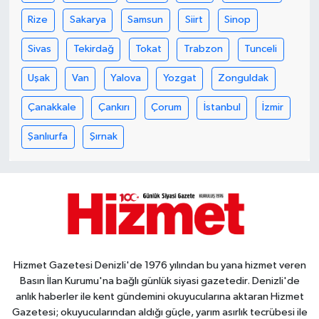
Rize
Sakarya
Samsun
Siirt
Sinop
Sivas
Tekirdağ
Tokat
Trabzon
Tunceli
Uşak
Van
Yalova
Yozgat
Zonguldak
Çanakkale
Çankırı
Çorum
İstanbul
İzmir
Şanlıurfa
Şırnak
Hizmet Gazetesi Denizli'de 1976 yılından bu yana hizmet veren
Basın İlan Kurumu'na bağlı günlük siyasi gazetedir. Denizli'de
anlık haberler ile kent gündemini okuyucularına aktaran Hizmet
Gazetesi; okuyucularından aldığı güçle, yarım asırlık tecrübesi ile