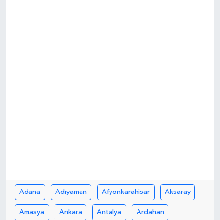
ÖZEL HABER
DTO
RESMİ REKLAM
Adana
Adıyaman
Afyonkarahisar
Aksaray
Amasya
Ankara
Antalya
Ardahan