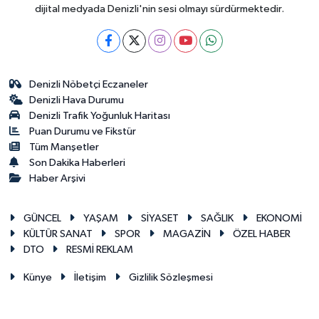
dijital medyada Denizli'nin sesi olmayı sürdürmektedir.
Denizli Nöbetçi Eczaneler
Denizli Hava Durumu
Denizli Trafik Yoğunluk Haritası
Puan Durumu ve Fikstür
Tüm Manşetler
Son Dakika Haberleri
Haber Arşivi
GÜNCEL
YAŞAM
SİYASET
SAĞLIK
EKONOMİ
KÜLTÜR SANAT
SPOR
MAGAZİN
ÖZEL HABER
DTO
RESMİ REKLAM
Künye
İletişim
Gizlilik Sözleşmesi