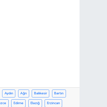
Aydın
Ağrı
Balıkesir
Bartın
üzce
Edirne
Elazığ
Erzincan