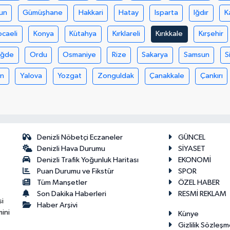
un
Gümüşhane
Hakkari
Hatay
Isparta
Iğdır
K
ocaeli
Konya
Kütahya
Kırklareli
Kırıkkale
Kırşehir
iğde
Ordu
Osmaniye
Rize
Sakarya
Samsun
S
an
Yalova
Yozgat
Zonguldak
Çanakkale
Çankırı
Denizli Nöbetçi Eczaneler
GÜNCEL
Denizli Hava Durumu
SİYASET
Denizli Trafik Yoğunluk Haritası
EKONOMİ
Puan Durumu ve Fikstür
SPOR
Tüm Manşetler
ÖZEL HABER
Son Dakika Haberleri
RESMİ REKLAM
si
Haber Arşivi
ini
Künye
Gizlilik Sözleşm