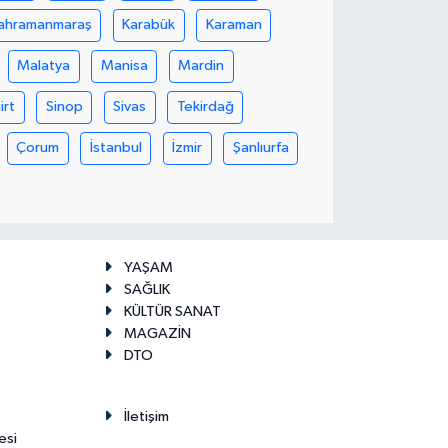
ahramanmaraş
Karabük
Karaman
Malatya
Manisa
Mardin
iirt
Sinop
Sivas
Tekirdağ
Çorum
İstanbul
İzmir
Şanlıurfa
YAŞAM
SAĞLIK
KÜLTÜR SANAT
MAGAZİN
DTO
İletişim
esi