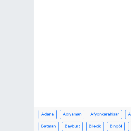
ÖZEL HABER
DTO
RESMİ REKLAM
Adana
Adıyaman
Afyonkarahisar
A
Batman
Bayburt
Bilecik
Bingöl