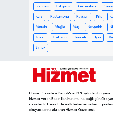
Erzurum
Eskişehir
Gaziantep
Gires
Kars
Kastamonu
Kayseri
Kilis
K
Mersin
Muğla
Muş
Nevşehir
N
Tokat
Trabzon
Tunceli
Uşak
V
Şırnak
Hizmet Gazetesi Denizli'de 1976 yılından bu yana
hizmet veren Basın İlan Kurumu'na bağlı günlük siya
gazetedir. Denizli'de anlık haberler ile kent gündem
okuyucularına aktaran Hizmet Gazetesi;