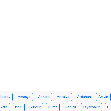
ksaray
Amasya
Ankara
Antalya
Ardahan
Artvin
Bitlis
Bolu
Burdur
Bursa
Denizli
Diyarbakır
D