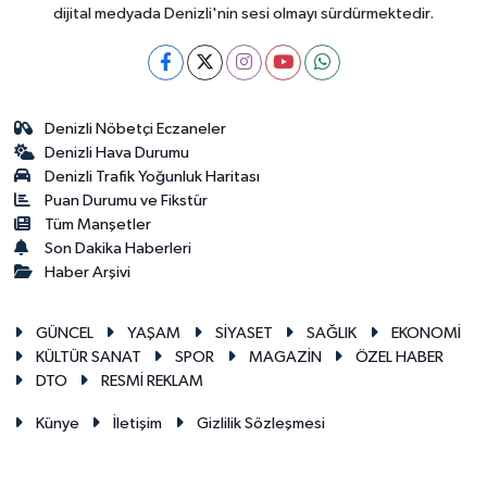
dijital medyada Denizli'nin sesi olmayı sürdürmektedir.
Denizli Nöbetçi Eczaneler
Denizli Hava Durumu
Denizli Trafik Yoğunluk Haritası
Puan Durumu ve Fikstür
Tüm Manşetler
Son Dakika Haberleri
Haber Arşivi
GÜNCEL
YAŞAM
SİYASET
SAĞLIK
EKONOMİ
KÜLTÜR SANAT
SPOR
MAGAZİN
ÖZEL HABER
DTO
RESMİ REKLAM
Künye
İletişim
Gizlilik Sözleşmesi