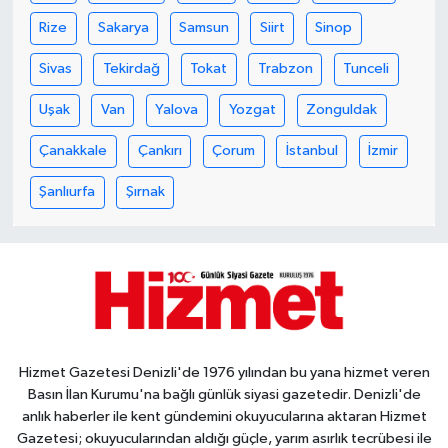
Rize
Sakarya
Samsun
Siirt
Sinop
Sivas
Tekirdağ
Tokat
Trabzon
Tunceli
Uşak
Van
Yalova
Yozgat
Zonguldak
Çanakkale
Çankırı
Çorum
İstanbul
İzmir
Şanlıurfa
Şırnak
Hizmet Gazetesi Denizli'de 1976 yılından bu yana hizmet veren
Basın İlan Kurumu'na bağlı günlük siyasi gazetedir. Denizli'de
anlık haberler ile kent gündemini okuyucularına aktaran Hizmet
Gazetesi; okuyucularından aldığı güçle, yarım asırlık tecrübesi ile