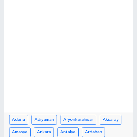
ÖZEL HABER
DTO
RESMİ REKLAM
Adana
Adıyaman
Afyonkarahisar
Aksaray
Amasya
Ankara
Antalya
Ardahan