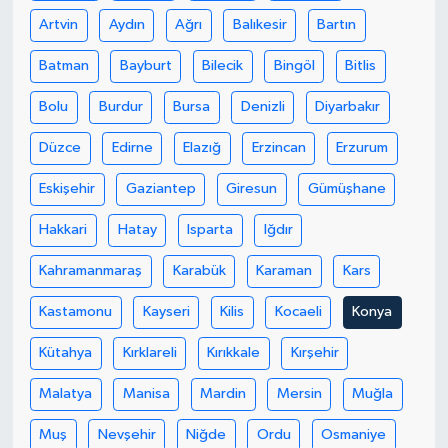
Artvin
Aydın
Ağrı
Balıkesir
Bartın
Batman
Bayburt
Bilecik
Bingöl
Bitlis
Bolu
Burdur
Bursa
Denizli
Diyarbakır
Düzce
Edirne
Elazığ
Erzincan
Erzurum
Eskişehir
Gaziantep
Giresun
Gümüşhane
Hakkari
Hatay
Isparta
Iğdır
Kahramanmaraş
Karabük
Karaman
Kars
Kastamonu
Kayseri
Kilis
Kocaeli
Konya
Kütahya
Kırklareli
Kırıkkale
Kırşehir
Malatya
Manisa
Mardin
Mersin
Muğla
Muş
Nevşehir
Niğde
Ordu
Osmaniye